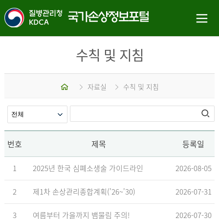
수칙 및 지침
홈
자료실
수칙 및 지침
번호
제목
등록일
1
2025년 한국 심폐소생술 가이드라인
2026-08-05
2
제1차 손상관리종합계획('26~'30)
2026-07-31
3
여름부터 가을까지 뱀물림 주의!
2026-07-30