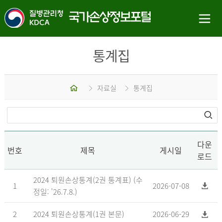
통계집
홈
자료실
통계집
다운
번호
제목
게시일
로드
2024 퇴원손상통계(2권 통계표) (수
1
2026-07-08
정일: '26.7.8.)
2
2024 퇴원손상통계(1권 본문)
2026-06-29