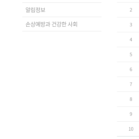
알림정보
2
손상예방과 건강한 사회
3
4
5
6
7
8
9
10