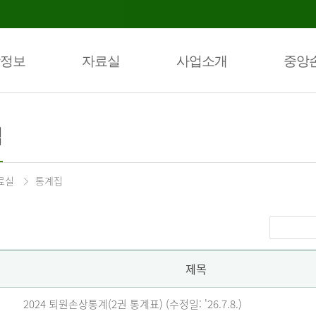
정보
자료실
사업소개
중앙
집
료실
통계집
제목
2024 퇴원손상통계(2권 통계표) (수정일: '26.7.8.)