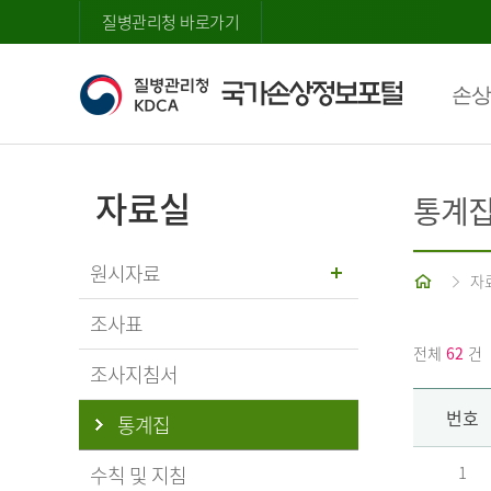
질병관리청 바로가기
손상
자료실
통계
원시자료
홈
자
조사표
전체
62
건
조사지침서
번호
통계집
수칙 및 지침
1