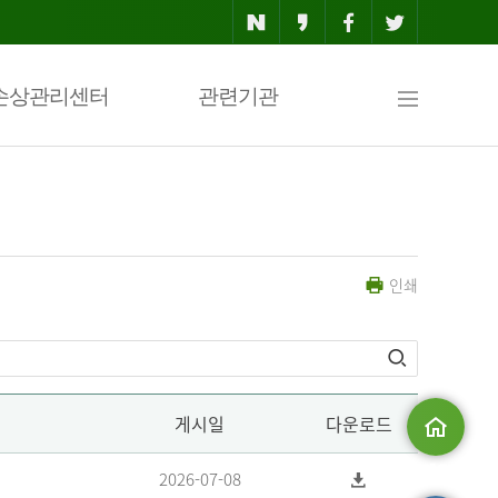
사
손상관리센터
관련기관
이
인쇄
트
맵
게시일
다운로드
메인으로
2026-07-08