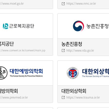
://www.moel.go.kr
https://www.nmc.or.kr
복지공단
농촌진흥청
http://www.rda.go.kr
s://www.comwel.or.kr/comwel/main.jsp
예방의학회
대한외상학회
://www.prevmed.or.kr
https://www.trauma.or.kr