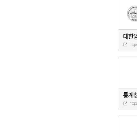
대한
http
통계
http