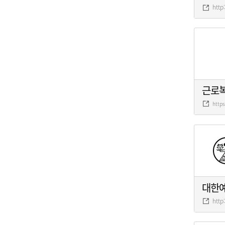
http
근로
http
대한
http