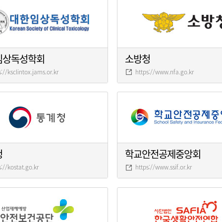
임상독성학회
소방청
s://ksclintox.jams.or.kr
https://www.nfa.go.kr
청
학교안전공제중앙회
s://kostat.go.kr
https://www.ssif.or.kr