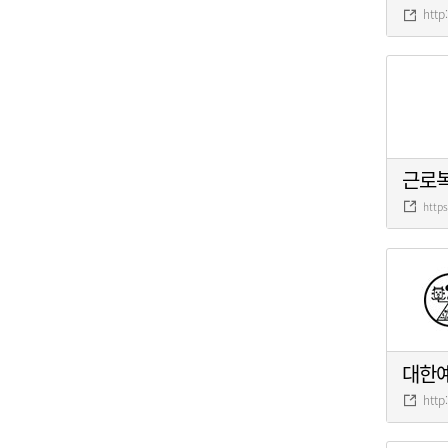
http
근로
http
대한
http