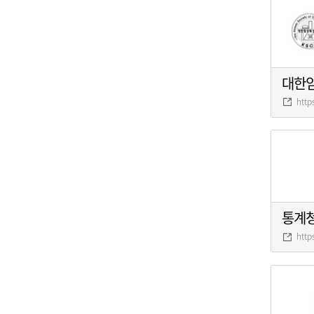
대한
http
통계
http