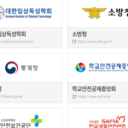
임상독성학회
소방청
s://ksclintox.jams.or.kr
https://www.nfa.go.kr
청
학교안전공제중앙회
s://kostat.go.kr
https://www.ssif.or.kr