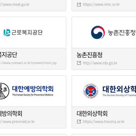
://www.moel.go.kr
https://www.nmc.or.kr
복지공단
농촌진흥청
http://www.rda.go.kr
s://www.comwel.or.kr/comwel/main.jsp
예방의학회
대한외상학회
://www.prevmed.or.kr
https://www.trauma.or.kr