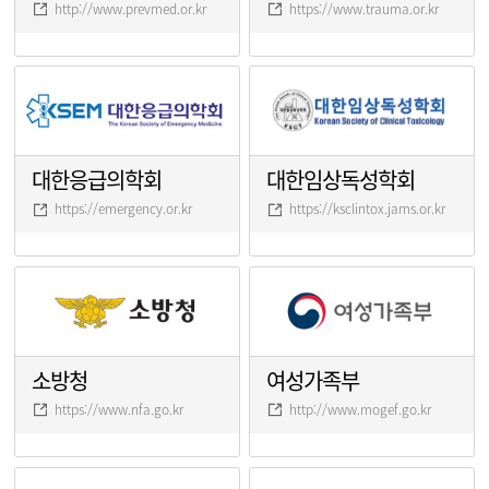
http://www.prevmed.or.kr
https://www.trauma.or.kr
대한응급의학회
대한임상독성학회
https://emergency.or.kr
https://ksclintox.jams.or.kr
소방청
여성가족부
https://www.nfa.go.kr
http://www.mogef.go.kr