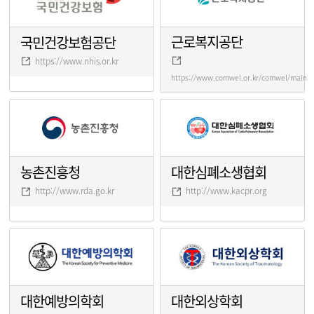
근로복지공단
국민건강보험공단
https://www.nhis.or.kr
https://www.comwel.or.kr/comwel/main.j
농촌진흥청
대한심폐소생협회
http://www.rda.go.kr
http://www.kacpr.org
대한예방의학회
대한외상학회