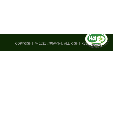
COPYRIGHT @ 2021 질병관리청. ALL RIGHT RESERVED