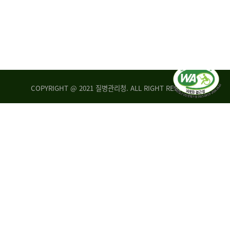
COPYRIGHT @ 2021 질병관리청. ALL RIGHT RESERVED