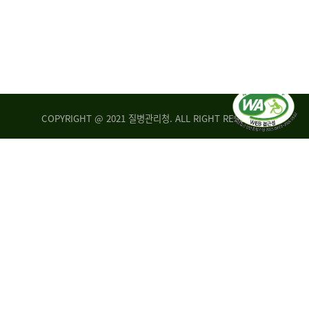
COPYRIGHT @ 2021 질병관리청. ALL RIGHT RESERVED