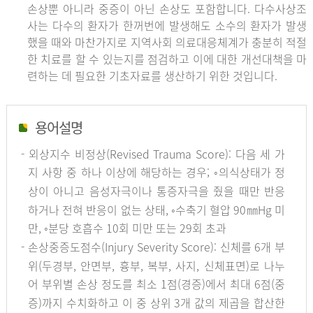
손상뿐 아니라 중증이 아닌 손상도 포함합니다. 다수사상조
사는 다수의 환자가 한꺼번에 발생해도 소수의 환자가 발생
했을 때와 마찬가지로 지역사회 의료대응체계가 충분히 적절
한 치료를 할 수 있는지를 점검하고 이에 대한 개선대책을 마
련하는 데 필요한 기초자료를 생산하기 위한 것입니다.
용어설명
- 외상지수 비정상(Revised Trauma Score): 다음 세 가
지 사항 중 하나 이상에 해당하는 경우; ◦의식상태가 정
상이 아니고 음성자극이나 통증자극을 줬을 때만 반응
하거나 전혀 반응이 없는 상태, ◦수축기 혈압 90㎜Hg 미
만, ◦분당 호흡수 10회 미만 또는 29회 초과
- 손상중증도점수(Injury Severity Score): 신체를 6개 부
위(두경부, 안면부, 흉부, 복부, 사지, 신체표면)로 나누
어 부위별 손상 정도를 최소 1점(경증)에서 최대 6점(중
증)까지 수치화하고 이 중 상위 3개 값의 제곱을 합산한