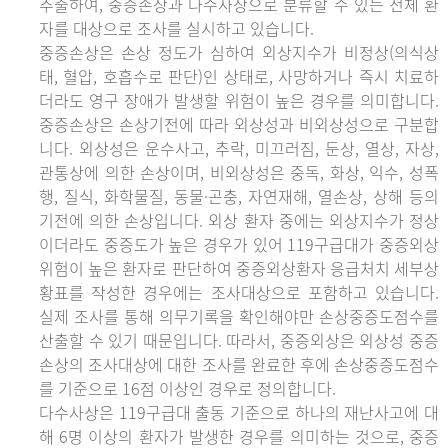
추출하여, 중증손상과 다수사상으로 분류할 수 있는 전체 환
자를 대상으로 조사를 실시하고 있습니다.
중증손상은 손상 정도가 심하여 외상지수가 비정상(의식상
태, 혈압, 호흡수로 판단)인 상태로, 사망하거나 즉시 치료하
더라도 영구 장애가 발생할 위험이 높은 경우를 의미합니다.
중증손상은 손상기전에 따라 외상성과 비외상성으로 구분합
니다. 외상성은 운수사고, 추락, 미끄러짐, 둔상, 열상, 자상,
관통상에 의한 손상이며, 비외상성은 중독, 화상, 익수, 성폭
행, 질식, 화학물질, 동물·곤충, 자연재해, 열손상, 상해 등의
기전에 의한 손상입니다. 외상 환자 중에는 외상지수가 정상
이더라도 중증도가 높은 경우가 있어 119구급대가 중증외상
위험이 높은 환자로 판단하여 중증외상환자 응급처치 세부상
황표를 작성한 경우에는 조사대상으로 포함하고 있습니다.
실제 조사를 통해 의무기록을 확인해야만 손상중증도점수를
산출할 수 있기 때문입니다. 따라서, 중증외상은 외상성 중증
손상의 조사대상에 대한 조사를 완료한 후에 손상중증도점수
를 기준으로 16점 이상인 경우로 정의합니다.
다수사상은 119구급대 출동 기준으로 하나의 재난사고에 대
해 6명 이상의 환자가 발생한 경우를 의미하는 것으로, 중증