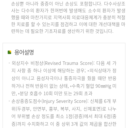
손상뿐 아니라 중증이 아닌 손상도 포함합니다. 다수사상조
사는 다수의 환자가 한꺼번에 발생해도 소수의 환자가 발생
했을 때와 마찬가지로 지역사회 의료대응체계가 충분히 적절
한 치료를 할 수 있는지를 점검하고 이에 대한 개선대책을 마
련하는 데 필요한 기초자료를 생산하기 위한 것입니다.
용어설명
- 외상지수 비정상(Revised Trauma Score): 다음 세 가
지 사항 중 하나 이상에 해당하는 경우; ◦의식상태가 정
상이 아니고 음성자극이나 통증자극을 줬을 때만 반응
하거나 전혀 반응이 없는 상태, ◦수축기 혈압 90㎜Hg 미
만, ◦분당 호흡수 10회 미만 또는 29회 초과
- 손상중증도점수(Injury Severity Score): 신체를 6개 부
위(두경부, 안면부, 흉부, 복부, 사지, 신체표면)로 나누
어 부위별 손상 정도를 최소 1점(경증)에서 최대 6점(중
증)까지 수치화하고 이 중 상위 3개 값의 제곱을 합산한