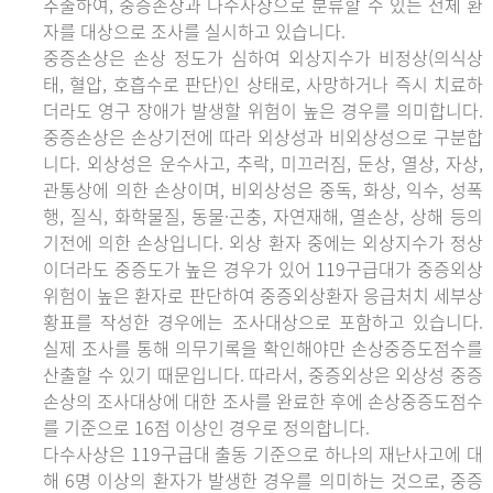
추출하여, 중증손상과 다수사상으로 분류할 수 있는 전체 환
자를 대상으로 조사를 실시하고 있습니다.
중증손상은 손상 정도가 심하여 외상지수가 비정상(의식상
태, 혈압, 호흡수로 판단)인 상태로, 사망하거나 즉시 치료하
더라도 영구 장애가 발생할 위험이 높은 경우를 의미합니다.
중증손상은 손상기전에 따라 외상성과 비외상성으로 구분합
니다. 외상성은 운수사고, 추락, 미끄러짐, 둔상, 열상, 자상,
관통상에 의한 손상이며, 비외상성은 중독, 화상, 익수, 성폭
행, 질식, 화학물질, 동물·곤충, 자연재해, 열손상, 상해 등의
기전에 의한 손상입니다. 외상 환자 중에는 외상지수가 정상
이더라도 중증도가 높은 경우가 있어 119구급대가 중증외상
위험이 높은 환자로 판단하여 중증외상환자 응급처치 세부상
황표를 작성한 경우에는 조사대상으로 포함하고 있습니다.
실제 조사를 통해 의무기록을 확인해야만 손상중증도점수를
산출할 수 있기 때문입니다. 따라서, 중증외상은 외상성 중증
손상의 조사대상에 대한 조사를 완료한 후에 손상중증도점수
를 기준으로 16점 이상인 경우로 정의합니다.
다수사상은 119구급대 출동 기준으로 하나의 재난사고에 대
해 6명 이상의 환자가 발생한 경우를 의미하는 것으로, 중증