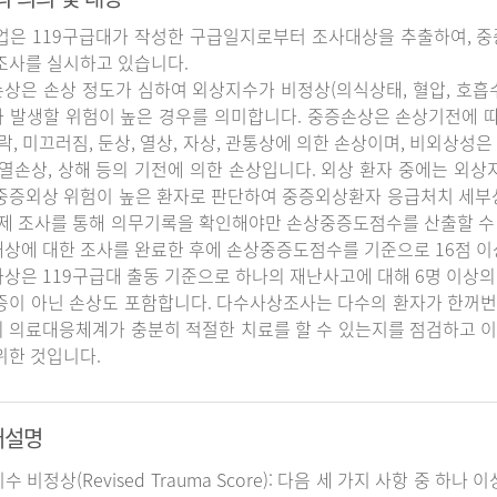
업은 119구급대가 작성한 구급일지로부터 조사대상을 추출하여, 중
조사를 실시하고 있습니다.
상은 손상 정도가 심하여 외상지수가 비정상(의식상태, 혈압, 호흡
 발생할 위험이 높은 경우를 의미합니다. 중증손상은 손상기전에 
추락, 미끄러짐, 둔상, 열상, 자상, 관통상에 의한 손상이며, 비외상성은 
 열손상, 상해 등의 기전에 의한 손상입니다. 외상 환자 중에는 외
중증외상 위험이 높은 환자로 판단하여 중증외상환자 응급처치 세
실제 조사를 통해 의무기록을 확인해야만 손상중증도점수를 산출할 수
상에 대한 조사를 완료한 후에 손상중증도점수를 기준으로 16점 이
상은 119구급대 출동 기준으로 하나의 재난사고에 대해 6명 이상의
증이 아닌 손상도 포함합니다. 다수사상조사는 다수의 환자가 한꺼번
 의료대응체계가 충분히 적절한 치료를 할 수 있는지를 점검하고 이
위한 것입니다.
어설명
지수 비정상(Revised Trauma Score): 다음 세 가지 사항 중 