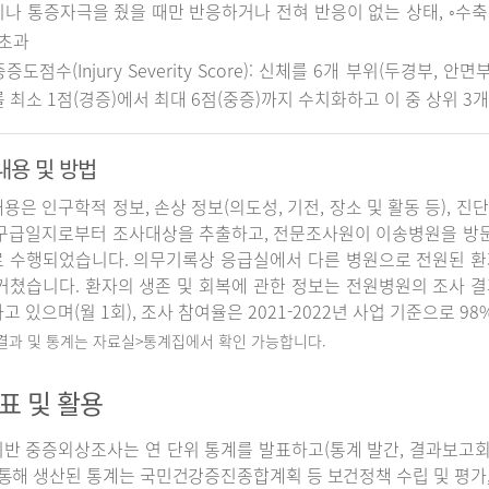
나 통증자극을 줬을 때만 반응하거나 전혀 반응이 없는 상태, ◦수축기 
 초과
중증도점수(Injury Severity Score): 신체를 6개 부위(두경부, 
 최소 1점(경증)에서 최대 6점(중증)까지 수치화하고 이 중 상위 3
내용 및 방법
용은 인구학적 정보, 손상 정보(의도성, 기전, 장소 및 활동 등), 진
구급일지로부터 조사대상을 추출하고, 전문조사원이 이송병원을 방
 수행되었습니다. 의무기록상 응급실에서 다른 병원으로 전원된 환
거쳤습니다. 환자의 생존 및 회복에 관한 정보는 전원병원의 조사 
고 있으며(월 1회), 조사 참여율은 2021-2022년 사업 기준으로 98
 결과 및 통계는 자료실>통계집에서 확인 가능합니다.
표 및 활용
반 중증외상조사는 연 단위 통계를 발표하고(통계 발간, 결과보고회 개
 통해 생산된 통계는 국민건강증진종합계획 등 보건정책 수립 및 평가