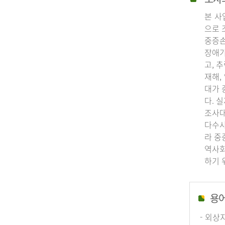
본 사
으로 
중증손
장애가
고, 
재해,
대가 
다. 
조사대
다수사
라 중
역사회
하기 
용
- 외상