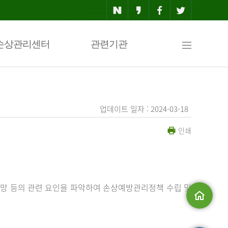
사
손상관리센터
관련기관
이
업데이트 일자 : 2024-03-18
인쇄
트
맵
망 등의 관련 요인을 파악하여 손상예방관리정책 수립 및
메인으로