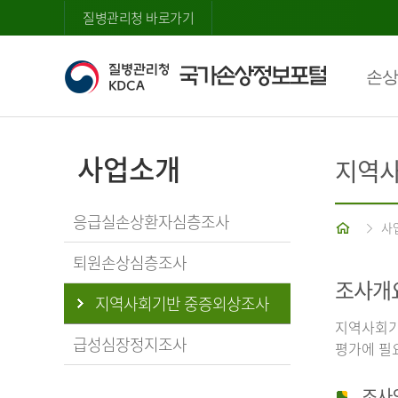
질병관리청 바로가기
손상
사업소개
지역사
응급실손상환자심층조사
홈
사
퇴원손상심층조사
조사개
지역사회기반 중증외상조사
지역사회기
급성심장정지조사
평가에 필
조사