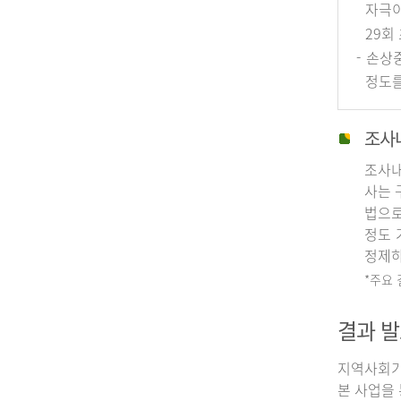
자극이
29회
- 손상
정도를
조사
조사내
사는 
법으로
정도 
정제하
*주요
결과 발
지역사회기
본 사업을