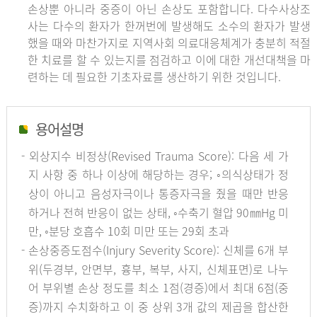
손상뿐 아니라 중증이 아닌 손상도 포함합니다. 다수사상조
사는 다수의 환자가 한꺼번에 발생해도 소수의 환자가 발생
했을 때와 마찬가지로 지역사회 의료대응체계가 충분히 적절
한 치료를 할 수 있는지를 점검하고 이에 대한 개선대책을 마
련하는 데 필요한 기초자료를 생산하기 위한 것입니다.
용어설명
- 외상지수 비정상(Revised Trauma Score): 다음 세 가
지 사항 중 하나 이상에 해당하는 경우; ◦의식상태가 정
상이 아니고 음성자극이나 통증자극을 줬을 때만 반응
하거나 전혀 반응이 없는 상태, ◦수축기 혈압 90㎜Hg 미
만, ◦분당 호흡수 10회 미만 또는 29회 초과
- 손상중증도점수(Injury Severity Score): 신체를 6개 부
위(두경부, 안면부, 흉부, 복부, 사지, 신체표면)로 나누
어 부위별 손상 정도를 최소 1점(경증)에서 최대 6점(중
증)까지 수치화하고 이 중 상위 3개 값의 제곱을 합산한