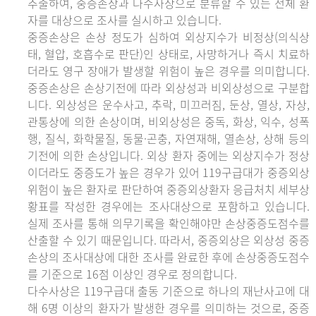
추출하여, 중증손상과 다수사상으로 분류할 수 있는 전체 환
자를 대상으로 조사를 실시하고 있습니다.
중증손상은 손상 정도가 심하여 외상지수가 비정상(의식상
태, 혈압, 호흡수로 판단)인 상태로, 사망하거나 즉시 치료하
더라도 영구 장애가 발생할 위험이 높은 경우를 의미합니다.
중증손상은 손상기전에 따라 외상성과 비외상성으로 구분합
니다. 외상성은 운수사고, 추락, 미끄러짐, 둔상, 열상, 자상,
관통상에 의한 손상이며, 비외상성은 중독, 화상, 익수, 성폭
행, 질식, 화학물질, 동물·곤충, 자연재해, 열손상, 상해 등의
기전에 의한 손상입니다. 외상 환자 중에는 외상지수가 정상
이더라도 중증도가 높은 경우가 있어 119구급대가 중증외상
위험이 높은 환자로 판단하여 중증외상환자 응급처치 세부상
황표를 작성한 경우에는 조사대상으로 포함하고 있습니다.
실제 조사를 통해 의무기록을 확인해야만 손상중증도점수를
산출할 수 있기 때문입니다. 따라서, 중증외상은 외상성 중증
손상의 조사대상에 대한 조사를 완료한 후에 손상중증도점수
를 기준으로 16점 이상인 경우로 정의합니다.
다수사상은 119구급대 출동 기준으로 하나의 재난사고에 대
해 6명 이상의 환자가 발생한 경우를 의미하는 것으로, 중증