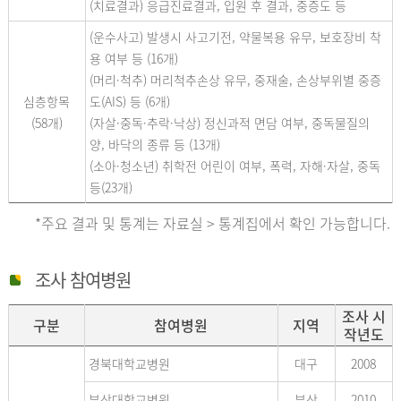
(치료결과) 응급진료결과, 입원 후 결과, 중증도 등
(운수사고) 발생시 사고기전, 약물복용 유무, 보호장비 착
용 여부 등 (16개)
(머리·척추) 머리척추손상 유무, 중재술, 손상부위별 중증
심층항목
도(AIS) 등 (6개)
(58개)
(자살·중독·추락·낙상) 정신과적 면담 여부, 중독물질의
양, 바닥의 종류 등 (13개)
(소아·청소년) 취학전 어린이 여부, 폭력, 자해·자살, 중독
등(23개)
*주요 결과 및 통계는 자료실 > 통계집에서 확인 가능합니다.
조사 참여병원
조사 시
구분
참여병원
지역
작년도
경북대학교병원
대구
2008
부산대학교병원
부산
2010