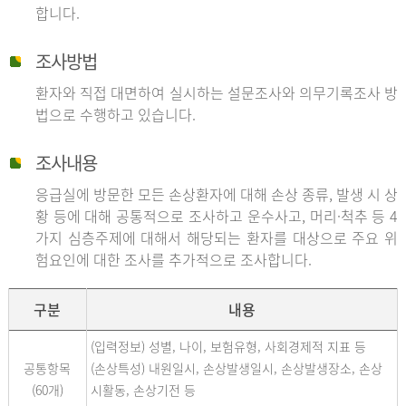
합니다.
조사방법
환자와 직접 대면하여 실시하는 설문조사와 의무기록조사 방
법으로 수행하고 있습니다.
조사내용
응급실에 방문한 모든 손상환자에 대해 손상 종류, 발생 시 상
황 등에 대해 공통적으로 조사하고 운수사고, 머리·척추 등 4
가지 심층주제에 대해서 해당되는 환자를 대상으로 주요 위
험요인에 대한 조사를 추가적으로 조사합니다.
구분
내용
(입력정보) 성별, 나이, 보험유형, 사회경제적 지표 등
공통항목
(손상특성) 내원일시, 손상발생일시, 손상발생장소, 손상
(60개)
시활동, 손상기전 등