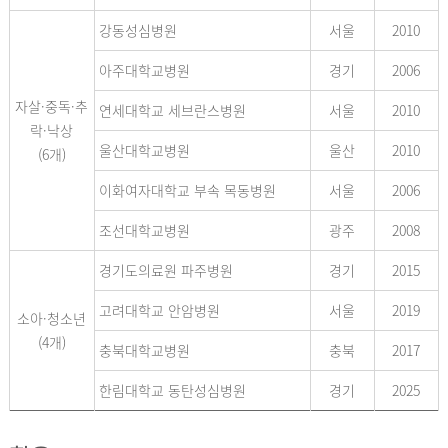
강동성심병원
서울
2010
아주대학교병원
경기
2006
자살·중독·추
연세대학교 세브란스병원
서울
2010
락·낙상
울산대학교병원
울산
2010
(6개)
이화여자대학교 부속 목동병원
서울
2006
조선대학교병원
광주
2008
경기도의료원 파주병원
경기
2015
고려대학교 안암병원
서울
2019
소아·청소년
(4개)
충북대학교병원
충북
2017
한림대학교 동탄성심병원
경기
2025