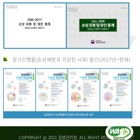
정기간행물(손상예방과 건강한 사회) 발간(2017년~현재)
COPYRIGHT @ 2021 질병관리청. ALL RIGHT RESERVED