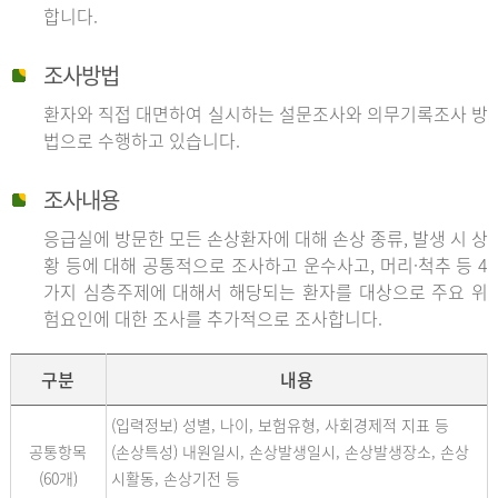
합니다.
조사방법
환자와 직접 대면하여 실시하는 설문조사와 의무기록조사 방
법으로 수행하고 있습니다.
조사내용
응급실에 방문한 모든 손상환자에 대해 손상 종류, 발생 시 상
황 등에 대해 공통적으로 조사하고 운수사고, 머리·척추 등 4
가지 심층주제에 대해서 해당되는 환자를 대상으로 주요 위
험요인에 대한 조사를 추가적으로 조사합니다.
구분
내용
(입력정보) 성별, 나이, 보험유형, 사회경제적 지표 등
공통항목
(손상특성) 내원일시, 손상발생일시, 손상발생장소, 손상
(60개)
시활동, 손상기전 등