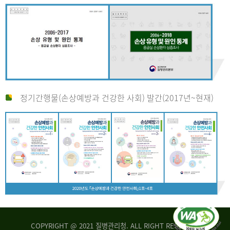
정기간행물(손상예방과 건강한 사회) 발간(2017년~현재)
COPYRIGHT @ 2021 질병관리청. ALL RIGHT RESERVED