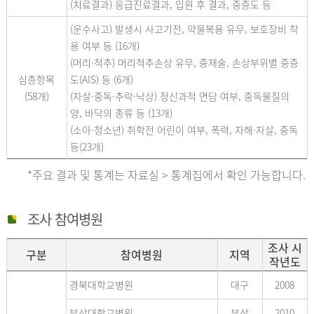
(치료결과) 응급진료결과, 입원 후 결과, 중증도 등
(운수사고) 발생시 사고기전, 약물복용 유무, 보호장비 착
용 여부 등 (16개)
(머리·척추) 머리척추손상 유무, 중재술, 손상부위별 중증
심층항목
도(AIS) 등 (6개)
(58개)
(자살·중독·추락·낙상) 정신과적 면담 여부, 중독물질의
양, 바닥의 종류 등 (13개)
(소아·청소년) 취학전 어린이 여부, 폭력, 자해·자살, 중독
등(23개)
*주요 결과 및 통계는 자료실 > 통계집에서 확인 가능합니다.
조사 참여병원
조사 시
구분
참여병원
지역
작년도
경북대학교병원
대구
2008
부산대학교병원
부산
2010