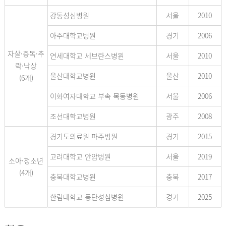
강동성심병원
서울
2010
아주대학교병원
경기
2006
자살·중독·추
연세대학교 세브란스병원
서울
2010
락·낙상
울산대학교병원
울산
2010
(6개)
이화여자대학교 부속 목동병원
서울
2006
조선대학교병원
광주
2008
경기도의료원 파주병원
경기
2015
고려대학교 안암병원
서울
2019
소아·청소년
(4개)
충북대학교병원
충북
2017
한림대학교 동탄성심병원
경기
2025