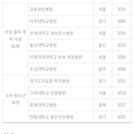
강동성심병원
서울
2010
아주대학교병원
경기
2006
자살·중독·추
연세대학교 세브란스병원
서울
2010
락·낙상
울산대학교병원
울산
2010
(6개)
이화여자대학교 부속 목동병원
서울
2006
조선대학교병원
광주
2008
경기도의료원 파주병원
경기
2015
고려대학교 안암병원
서울
2019
소아·청소년
(4개)
충북대학교병원
충북
2017
한림대학교 동탄성심병원
경기
2025