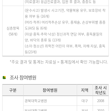
(치료결과) 응급진료결과, 입원 후 결과, 중증도 등
(운수사고) 발생시 사고기전, 약물복용 유무, 보호장비 착
용 여부 등 (16개)
(머리·척추) 머리척추손상 유무, 중재술, 손상부위별 중증
심층항목
도(AIS) 등 (6개)
(58개)
(자살·중독·추락·낙상) 정신과적 면담 여부, 중독물질의
양, 바닥의 종류 등 (13개)
(소아·청소년) 취학전 어린이 여부, 폭력, 자해·자살, 중독
등(23개)
*주요 결과 및 통계는 자료실 > 통계집에서 확인 가능합니다.
조사 참여병원
조사 시
구분
참여병원
지역
작년도
경북대학교병원
대구
2008
부산대학교병원
부산
2010