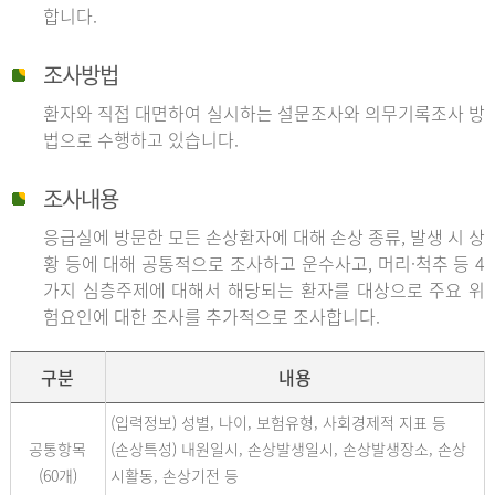
합니다.
조사방법
환자와 직접 대면하여 실시하는 설문조사와 의무기록조사 방
법으로 수행하고 있습니다.
조사내용
응급실에 방문한 모든 손상환자에 대해 손상 종류, 발생 시 상
황 등에 대해 공통적으로 조사하고 운수사고, 머리·척추 등 4
가지 심층주제에 대해서 해당되는 환자를 대상으로 주요 위
험요인에 대한 조사를 추가적으로 조사합니다.
구분
내용
(입력정보) 성별, 나이, 보험유형, 사회경제적 지표 등
공통항목
(손상특성) 내원일시, 손상발생일시, 손상발생장소, 손상
(60개)
시활동, 손상기전 등