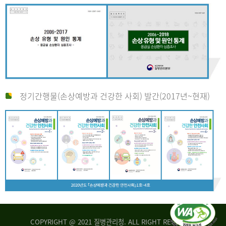
정기간행물(손상예방과 건강한 사회) 발간(2017년~현재)
COPYRIGHT @ 2021 질병관리청. ALL RIGHT RESERVED