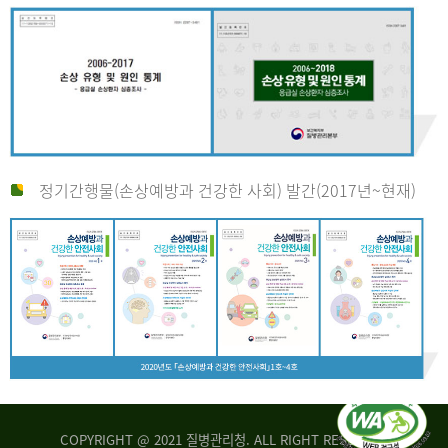
정기간행물(손상예방과 건강한 사회) 발간(2017년~현재)
COPYRIGHT @ 2021 질병관리청. ALL RIGHT RESERVED