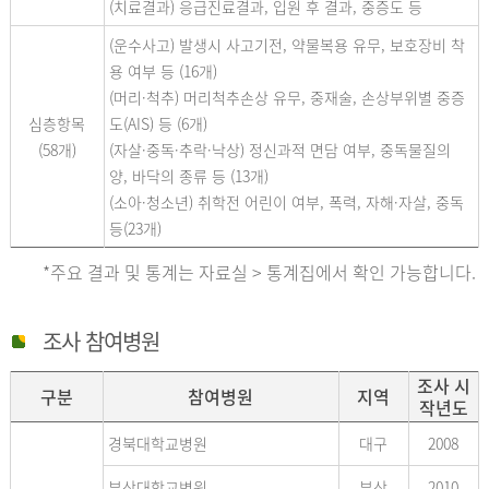
(치료결과) 응급진료결과, 입원 후 결과, 중증도 등
(운수사고) 발생시 사고기전, 약물복용 유무, 보호장비 착
용 여부 등 (16개)
(머리·척추) 머리척추손상 유무, 중재술, 손상부위별 중증
심층항목
도(AIS) 등 (6개)
(58개)
(자살·중독·추락·낙상) 정신과적 면담 여부, 중독물질의
양, 바닥의 종류 등 (13개)
(소아·청소년) 취학전 어린이 여부, 폭력, 자해·자살, 중독
등(23개)
*주요 결과 및 통계는 자료실 > 통계집에서 확인 가능합니다.
조사 참여병원
조사 시
구분
참여병원
지역
작년도
경북대학교병원
대구
2008
부산대학교병원
부산
2010