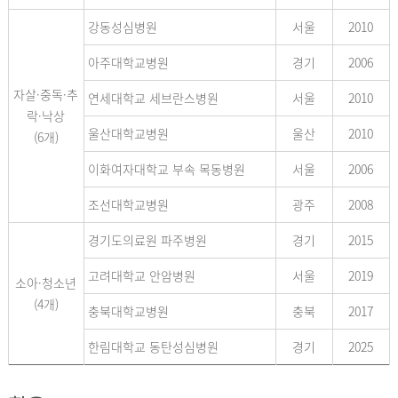
강동성심병원
서울
2010
아주대학교병원
경기
2006
자살·중독·추
연세대학교 세브란스병원
서울
2010
락·낙상
울산대학교병원
울산
2010
(6개)
이화여자대학교 부속 목동병원
서울
2006
조선대학교병원
광주
2008
경기도의료원 파주병원
경기
2015
고려대학교 안암병원
서울
2019
소아·청소년
(4개)
충북대학교병원
충북
2017
한림대학교 동탄성심병원
경기
2025