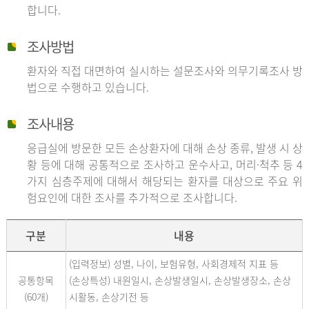
합니다.
조사방법
환자와 직접 대면하여 실시하는 설문조사와 의무기록조사 방
법으로 수행하고 있습니다.
조사내용
응급실에 방문한 모든 손상환자에 대해 손상 종류, 발생 시 상
황 등에 대해 공통적으로 조사하고 운수사고, 머리·척추 등 4
가지 심층주제에 대해서 해당되는 환자를 대상으로 주요 위
험요인에 대한 조사를 추가적으로 조사합니다.
구분
내용
(입력정보) 성별, 나이, 보험유형, 사회경제적 지표 등
공통항목
(손상특성) 내원일시, 손상발생일시, 손상발생장소, 손상
(60개)
시활동, 손상기전 등