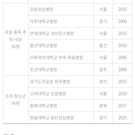
강동성심병원
서울
2010
아주대학교병원
경기
2006
자살·중독·추
연세대학교 세브란스병원
서울
2010
락·낙상
울산대학교병원
울산
2010
(6개)
이화여자대학교 부속 목동병원
서울
2006
조선대학교병원
광주
2008
경기도의료원 파주병원
경기
2015
고려대학교 안암병원
서울
2019
소아·청소년
(4개)
충북대학교병원
충북
2017
한림대학교 동탄성심병원
경기
2025