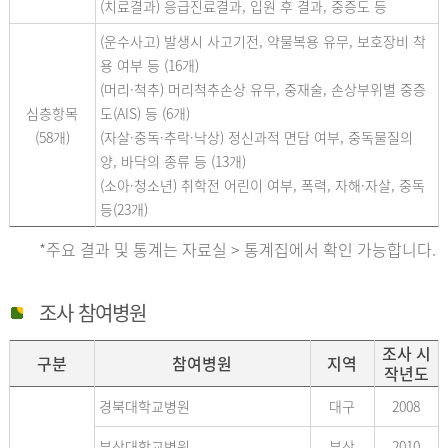
(치료결과) 응급진료결과, 입원 후 결과, 중증도 등
(운수사고) 발생시 사고기전, 약물복용 유무, 보호장비 착
용 여부 등 (16개)
(머리·척추) 머리척추손상 유무, 중재술, 손상부위별 중증
심층항목
도(AIS) 등 (6개)
(58개)
(자살·중독·추락·낙상) 정신과적 면담 여부, 중독물질의
양, 바닥의 종류 등 (13개)
(소아·청소년) 취학전 어린이 여부, 폭력, 자해·자살, 중독
등(23개)
*주요 결과 및 통계는 자료실 > 통계집에서 확인 가능합니다.
조사 참여병원
조사 시
구분
참여병원
지역
작년도
경북대학교병원
대구
2008
부산대학교병원
부산
2010