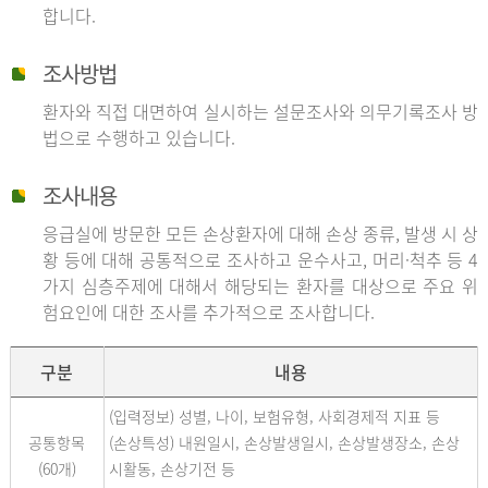
합니다.
조사방법
환자와 직접 대면하여 실시하는 설문조사와 의무기록조사 방
법으로 수행하고 있습니다.
조사내용
응급실에 방문한 모든 손상환자에 대해 손상 종류, 발생 시 상
황 등에 대해 공통적으로 조사하고 운수사고, 머리·척추 등 4
가지 심층주제에 대해서 해당되는 환자를 대상으로 주요 위
험요인에 대한 조사를 추가적으로 조사합니다.
구분
내용
(입력정보) 성별, 나이, 보험유형, 사회경제적 지표 등
공통항목
(손상특성) 내원일시, 손상발생일시, 손상발생장소, 손상
(60개)
시활동, 손상기전 등