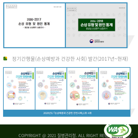
정기간행물(손상예방과 건강한 사회) 발간(2017년~현재)
COPYRIGHT @ 2021 질병관리청. ALL RIGHT RESERVED