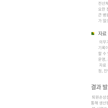
전산체
요한 
큰 병
가 많
자료 
의무기
기록이
할 수
운영,
자료 
정, 
결과 발
퇴원손상심층
통해 생산