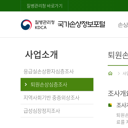
질병관리청 바로가기
손상
사업소개
퇴원
응급실손상환자심층조사
홈
사
퇴원손상심층조사
조사개
지역사회기반 중증외상조사
조사
급성심장정지조사
퇴원손
료를 