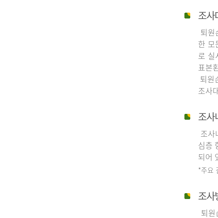
조사
퇴원손
한 모
로 실
표본환
퇴원손
조사대
조사
조사내
심층 
되어 
*주요
조사
퇴원손