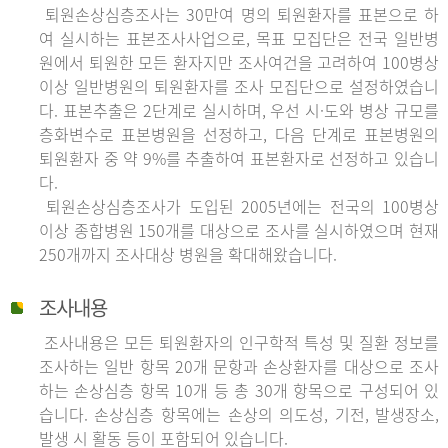
퇴원손상심층조사는 30만여 명의 퇴원환자를 표본으로 하
여 실시하는 표본조사사업으로, 목표 모집단은 전국 일반병
원에서 퇴원한 모든 환자지만 조사여건을 고려하여 100병상
이상 일반병원의 퇴원환자를 조사 모집단으로 설정하였습니
다. 표본추출은 2단계로 실시하며, 우선 시·도와 병상 규모를
층화변수로 표본병원을 선정하고, 다음 단계로 표본병원의
퇴원환자 중 약 9%를 추출하여 표본환자로 선정하고 있습니
다.
퇴원손상심층조사가 도입된 2005년에는 전국의 100병상
이상 종합병원 150개를 대상으로 조사를 실시하였으며 현재
250개까지 조사대상 병원을 확대해왔습니다.
조사내용
조사내용은 모든 퇴원환자의 인구학적 특성 및 질환 정보를
조사하는 일반 항목 20개 문항과 손상환자를 대상으로 조사
하는 손상심층 항목 10개 등 총 30개 항목으로 구성되어 있
습니다. 손상심층 항목에는 손상의 의도성, 기전, 발생장소,
발생 시 활동 등이 포함되어 있습니다.