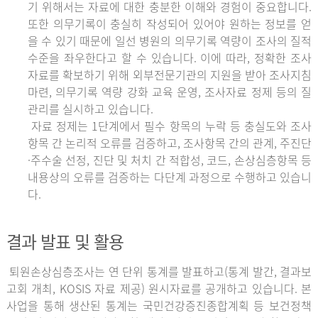
기 위해서는 자료에 대한 충분한 이해와 경험이 중요합니다.
또한 의무기록이 충실히 작성되어 있어야 원하는 정보를 얻
을 수 있기 때문에 일선 병원의 의무기록 역량이 조사의 질적
수준을 좌우한다고 할 수 있습니다. 이에 따라, 정확한 조사
자료를 확보하기 위해 외부전문기관의 지원을 받아 조사지침
마련, 의무기록 역량 강화 교육 운영, 조사자료 정제 등의 질
관리를 실시하고 있습니다.
자료 정제는 1단계에서 필수 항목의 누락 등 충실도와 조사
항목 간 논리적 오류를 검증하고, 조사항목 간의 관계, 주진단
·주수술 선정, 진단 및 처치 간 적합성, 코드, 손상심층항목 등
내용상의 오류를 검증하는 다단계 과정으로 수행하고 있습니
다.
결과 발표 및 활용
퇴원손상심층조사는 연 단위 통계를 발표하고(통계 발간, 결과보
고회 개최, KOSIS 자료 제공) 원시자료를 공개하고 있습니다. 본
사업을 통해 생산된 통계는 국민건강증진종합계획 등 보건정책