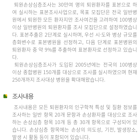
퇴원손상심층조사는 30만여 명의 퇴원환자를 표본으로 하
여 실시하는 표본조사사업으로, 목표 모집단은 전국 일반병
원에서 퇴원한 모든 환자지만 조사여건을 고려하여 100병상
이상 일반병원의 퇴원환자를 조사 모집단으로 설정하였습니
다. 표본추출은 2단계로 실시하며, 우선 시·도와 병상 규모를
층화변수로 표본병원을 선정하고, 다음 단계로 표본병원의
퇴원환자 중 약 9%를 추출하여 표본환자로 선정하고 있습니
다.
퇴원손상심층조사가 도입된 2005년에는 전국의 100병상
이상 종합병원 150개를 대상으로 조사를 실시하였으며 현재
250개까지 조사대상 병원을 확대해왔습니다.
조사내용
조사내용은 모든 퇴원환자의 인구학적 특성 및 질환 정보를
조사하는 일반 항목 20개 문항과 손상환자를 대상으로 조사
하는 손상심층 항목 10개 등 총 30개 항목으로 구성되어 있
습니다. 손상심층 항목에는 손상의 의도성, 기전, 발생장소,
발생 시 활동 등이 포함되어 있습니다.