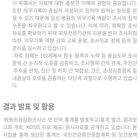
기 위해서는 자료에 대한 충분한 이해와 경험이 중요합니다.
또한 의무기록이 충실히 작성되어 있어야 원하는 정보를 얻
을 수 있기 때문에 일선 병원의 의무기록 역량이 조사의 질적
수준을 좌우한다고 할 수 있습니다. 이에 따라, 정확한 조사
자료를 확보하기 위해 외부전문기관의 지원을 받아 조사지침
마련, 의무기록 역량 강화 교육 운영, 조사자료 정제 등의 질
관리를 실시하고 있습니다.
자료 정제는 1단계에서 필수 항목의 누락 등 충실도와 조사
항목 간 논리적 오류를 검증하고, 조사항목 간의 관계, 주진단
·주수술 선정, 진단 및 처치 간 적합성, 코드, 손상심층항목 등
내용상의 오류를 검증하는 다단계 과정으로 수행하고 있습니
다.
결과 발표 및 활용
퇴원손상심층조사는 연 단위 통계를 발표하고(통계 발간, 결과보
고회 개최, KOSIS 자료 제공) 원시자료를 공개하고 있습니다. 본
사업을 통해 생산된 통계는 국민건강증진종합계획 등 보건정책