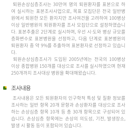
퇴원손상심층조사는 30만여 명의 퇴원환자를 표본으로 하
여 실시하는 표본조사사업으로, 목표 모집단은 전국 일반병
원에서 퇴원한 모든 환자지만 조사여건을 고려하여 100병상
이상 일반병원의 퇴원환자를 조사 모집단으로 설정하였습니
다. 표본추출은 2단계로 실시하며, 우선 시·도와 병상 규모를
층화변수로 표본병원을 선정하고, 다음 단계로 표본병원의
퇴원환자 중 약 9%를 추출하여 표본환자로 선정하고 있습니
다.
퇴원손상심층조사가 도입된 2005년에는 전국의 100병상
이상 종합병원 150개를 대상으로 조사를 실시하였으며 현재
250개까지 조사대상 병원을 확대해왔습니다.
조사내용
조사내용은 모든 퇴원환자의 인구학적 특성 및 질환 정보를
조사하는 일반 항목 20개 문항과 손상환자를 대상으로 조사
하는 손상심층 항목 10개 등 총 30개 항목으로 구성되어 있
습니다. 손상심층 항목에는 손상의 의도성, 기전, 발생장소,
발생 시 활동 등이 포함되어 있습니다.