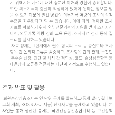
기 위해서는 자료에 대한 충분한 이해와 경험이 중요합니다.
또한 의무기록이 충실히 작성되어 있어야 원하는 정보를 얻
을 수 있기 때문에 일선 병원의 의무기록 역량이 조사의 질적
수준을 좌우한다고 할 수 있습니다. 이에 따라, 정확한 조사
자료를 확보하기 위해 외부전문기관의 지원을 받아 조사지침
마련, 의무기록 역량 강화 교육 운영, 조사자료 정제 등의 질
관리를 실시하고 있습니다.
자료 정제는 1단계에서 필수 항목의 누락 등 충실도와 조사
항목 간 논리적 오류를 검증하고, 조사항목 간의 관계, 주진단
·주수술 선정, 진단 및 처치 간 적합성, 코드, 손상심층항목 등
내용상의 오류를 검증하는 다단계 과정으로 수행하고 있습니
다.
결과 발표 및 활용
퇴원손상심층조사는 연 단위 통계를 발표하고(통계 발간, 결과보
고회 개최, KOSIS 자료 제공) 원시자료를 공개하고 있습니다. 본
사업을 통해 생산된 통계는 국민건강증진종합계획 등 보건정책