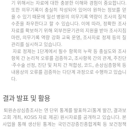
기 위해서는 자료에 대한 충분한 이해와 경험이 중요합니다.
또한 의무기록이 충실히 작성되어 있어야 원하는 정보를 얻
을 수 있기 때문에 일선 병원의 의무기록 역량이 조사의 질적
수준을 좌우한다고 할 수 있습니다. 이에 따라, 정확한 조사
자료를 확보하기 위해 외부전문기관의 지원을 받아 조사지침
마련, 의무기록 역량 강화 교육 운영, 조사자료 정제 등의 질
관리를 실시하고 있습니다.
자료 정제는 1단계에서 필수 항목의 누락 등 충실도와 조사
항목 간 논리적 오류를 검증하고, 조사항목 간의 관계, 주진단
·주수술 선정, 진단 및 처치 간 적합성, 코드, 손상심층항목 등
내용상의 오류를 검증하는 다단계 과정으로 수행하고 있습니
다.
결과 발표 및 활용
퇴원손상심층조사는 연 단위 통계를 발표하고(통계 발간, 결과보
고회 개최, KOSIS 자료 제공) 원시자료를 공개하고 있습니다. 본
사업을 통해 생산된 통계는 국민건강증진종합계획 등 보건정책