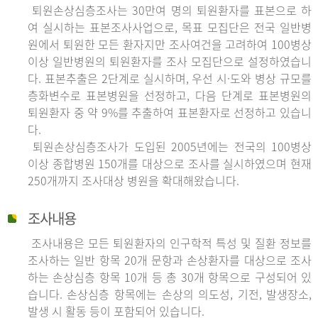
퇴원손상심층조사는 30만여 명의 퇴원환자를 표본으로 하
여 실시하는 표본조사사업으로, 목표 모집단은 전국 일반병
원에서 퇴원한 모든 환자지만 조사여건을 고려하여 100병상
이상 일반병원의 퇴원환자를 조사 모집단으로 설정하였습니
다. 표본추출은 2단계로 실시하며, 우선 시·도와 병상 규모를
층화변수로 표본병원을 선정하고, 다음 단계로 표본병원의
퇴원환자 중 약 9%를 추출하여 표본환자로 선정하고 있습니
다.
퇴원손상심층조사가 도입된 2005년에는 전국의 100병상
이상 종합병원 150개를 대상으로 조사를 실시하였으며 현재
250개까지 조사대상 병원을 확대해왔습니다.
조사내용
조사내용은 모든 퇴원환자의 인구학적 특성 및 질환 정보를
조사하는 일반 항목 20개 문항과 손상환자를 대상으로 조사
하는 손상심층 항목 10개 등 총 30개 항목으로 구성되어 있
습니다. 손상심층 항목에는 손상의 의도성, 기전, 발생장소,
발생 시 활동 등이 포함되어 있습니다.