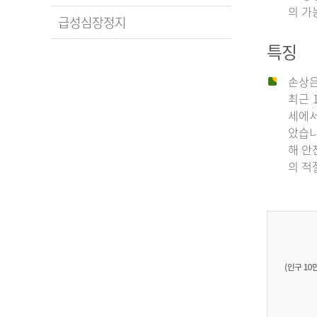
의 가
급성심장정지
특징
손상은
최근 
세에서
았습니
해 안
의 적