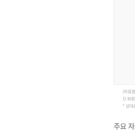
(자료원
인
1) 
* 상
구
주요 