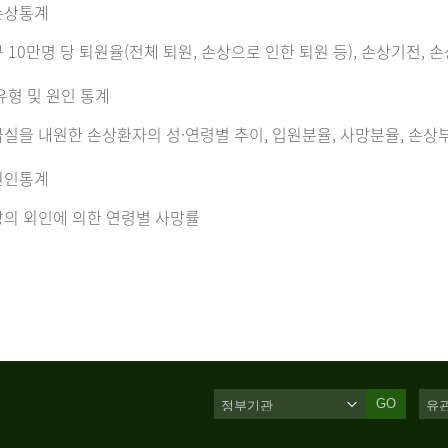
손상통계
 10만명 당 퇴원율(전체 퇴원, 손상으로 인한 퇴원 등), 손상기전, 
유형 및 원인 통계
실을 내원한 손상환자의 성·연령별 추이, 입원분율, 사망분율, 손상부
원인통계
의 외인에 의한 연령별 사망률
GO