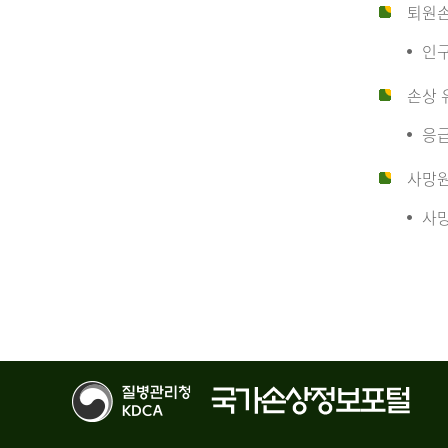
10
퇴원
인구
만
손상 
응급
명
사망
사망
당
운
수