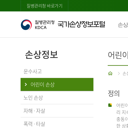
질병관리청 바로가기
손상
손상정보
어린이
운수사고
홈
손
어린이 손상
정의
노인 손상
어린이
자해 · 자살
리 지
충동이
폭력 · 타살
한 상