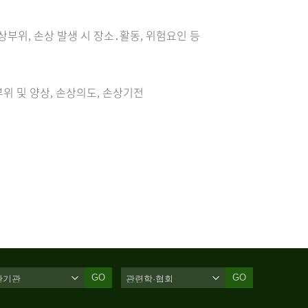
손상부위, 손상 발생 시 장소․활동, 위험요인 등
위 및 양상, 손상의도, 손상기전
GO
GO