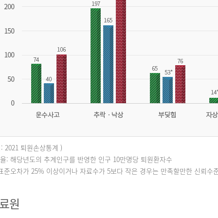
: 2021 퇴원손상통계 )
퇴원율: 해당년도의 추계인구를 반영한 인구 10만명당 퇴원환자수
대표준오차가 25% 이상이거나 자료수가 5보다 작은 경우는 만족할만한 신뢰수
자료원