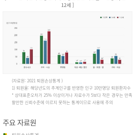
12세 ]
(자료원: 2021 퇴원손상통계 )
인
1) 퇴원율: 해당년도의 추계인구를 반영한 인구 10만명당 퇴원환자수
* 상대표준오차가 25% 이상이거나 자료수가 5보다 작은 경우는 만족
할만한 신뢰수준에 이르지 못하는 통계이므로 사용에 주의
구
주요 자료원
10