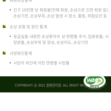
퇴원손상통계
인구 10만명 당 퇴원율(전체 퇴원, 손상으로 인한 퇴원 등),
만
손상기전, 손상부위, 손상 발생 시 장소․활동, 위험요인 등
손상 유형 및 원인 통계
명
응급실을 내원한 손상환자의 성·연령별 추이, 입원분율, 사
망분율, 손상부위 및 양상, 손상의도, 손상기전
당
사망원인통계
사망의 외인에 의한 연령별 사망률
운
COPYRIGHT @ 2021 질병관리청. ALL RIGHT RESERVED
수
사