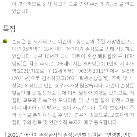
이 부족하므로 항상 사고와 그로 인한 손상의 가능성을 안고
있습니다.
특징
손상은 전 세계적으로 어린이ㆍ청소년의 주된 사망원인으로
매년 95만명의 18세 미만 어린이가 손상으로 인해 사망하고
있습니다. 최근 10년간 국내 어린이 손상 퇴원율(인구 10만
명당)은 감소 추세로, 0-6세에서는 809명(2011년)에서 476
명(2021년)으로, 7-12세에서는 903명(2011년)에서 545명
(2021년)으로 감소하였고(2021 퇴원손상통계), 추락 및 낙
상(42.6%)으로 인한 경우가 가장 많았습니다. 어린이 손상은
발달단계 및 발생장소 등에 따라 일정한 경향을 보이므로, 적
절한 교육과 지속적인 모니터링 및 분석을 통해 안전사고를
미리 대비하고 예방하는 것이 가능합니다. 특히, 보호자의 주
의·감독을 통해 예방할 수 있는 경우가 많으므로, 보호자의 적
절한 주의·감독 및 안전수칙 숙지가 매우 중요합니다.
[ 2021년 어린이 손상환자의 손상원인별 퇴원율
: 연령별, 만0-
1)