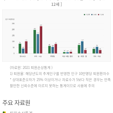
12세 ]
(자료원: 2021 퇴원손상통계 )
인
1) 퇴원율: 해당년도의 추계인구를 반영한 인구 10만명당 퇴원환자수
* 상대표준오차가 25% 이상이거나 자료수가 5보다 작은 경우는 만족
할만한 신뢰수준에 이르지 못하는 통계이므로 사용에 주의
구
주요 자료원
10