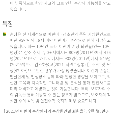
이 부족하므로 항상 사고와 그로 인한 손상의 가능성을 안고
있습니다.
특징
손상은 전 세계적으로 어린이ㆍ청소년의 주된 사망원인으로
매년 95만명의 18세 미만 어린이가 손상으로 인해 사망하고
있습니다. 최근 10년간 국내 어린이 손상 퇴원율(인구 10만
명당)은 감소 추세로, 0-6세에서는 809명(2011년)에서 476
명(2021년)으로, 7-12세에서는 903명(2011년)에서 545명
(2021년)으로 감소하였고(2021 퇴원손상통계), 추락 및 낙
상(42.6%)으로 인한 경우가 가장 많았습니다. 어린이 손상은
발달단계 및 발생장소 등에 따라 일정한 경향을 보이므로, 적
절한 교육과 지속적인 모니터링 및 분석을 통해 안전사고를
미리 대비하고 예방하는 것이 가능합니다. 특히, 보호자의 주
의·감독을 통해 예방할 수 있는 경우가 많으므로, 보호자의 적
절한 주의·감독 및 안전수칙 숙지가 매우 중요합니다.
[ 2021년 어린이 손상환자의 손상원인별 퇴원율
: 연령별, 만0-
1)