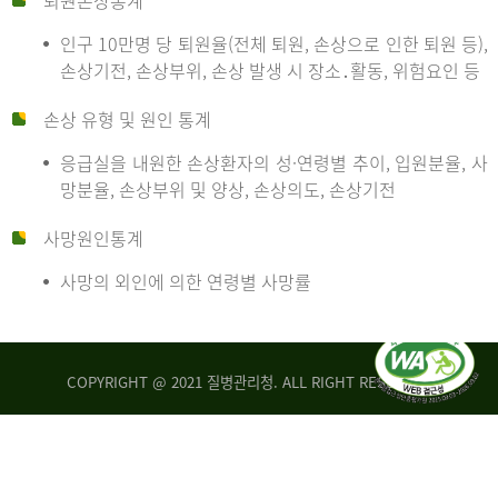
퇴원손상통계
인구 10만명 당 퇴원율(전체 퇴원, 손상으로 인한 퇴원 등),
만
손상기전, 손상부위, 손상 발생 시 장소․활동, 위험요인 등
손상 유형 및 원인 통계
명
응급실을 내원한 손상환자의 성·연령별 추이, 입원분율, 사
망분율, 손상부위 및 양상, 손상의도, 손상기전
당
사망원인통계
사망의 외인에 의한 연령별 사망률
운
COPYRIGHT @ 2021 질병관리청. ALL RIGHT RESERVED
수
사