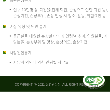
퇴원손상통계
인구 10만명 당 퇴원율(전체 퇴원, 손상으로 인한 퇴원 등),
만
손상기전, 손상부위, 손상 발생 시 장소․활동, 위험요인 등
손상 유형 및 원인 통계
명
응급실을 내원한 손상환자의 성·연령별 추이, 입원분율, 사
망분율, 손상부위 및 양상, 손상의도, 손상기전
당
사망원인통계
사망의 외인에 의한 연령별 사망률
운
COPYRIGHT @ 2021 질병관리청. ALL RIGHT RESERVED
수
사