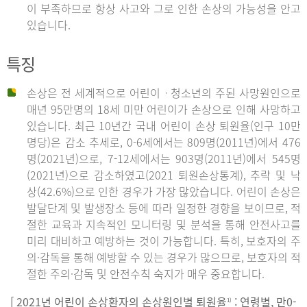
이 부족하므로 항상 사고와 그로 인한 손상의 가능성을 안고
있습니다.
특징
손상은 전 세계적으로 어린이ㆍ청소년의 주된 사망원인으로
매년 95만명의 18세 미만 어린이가 손상으로 인해 사망하고
있습니다. 최근 10년간 국내 어린이 손상 퇴원율(인구 10만
명당)은 감소 추세로, 0-6세에서는 809명(2011년)에서 476
명(2021년)으로, 7-12세에서는 903명(2011년)에서 545명
(2021년)으로 감소하였고(2021 퇴원손상통계), 추락 및 낙
상(42.6%)으로 인한 경우가 가장 많았습니다. 어린이 손상은
발달단계 및 발생장소 등에 따라 일정한 경향을 보이므로, 적
절한 교육과 지속적인 모니터링 및 분석을 통해 안전사고를
미리 대비하고 예방하는 것이 가능합니다. 특히, 보호자의 주
의·감독을 통해 예방할 수 있는 경우가 많으므로, 보호자의 적
절한 주의·감독 및 안전수칙 숙지가 매우 중요합니다.
[ 2021년 어린이 손상환자의 손상원인별 퇴원율
: 연령별, 만0-
1)