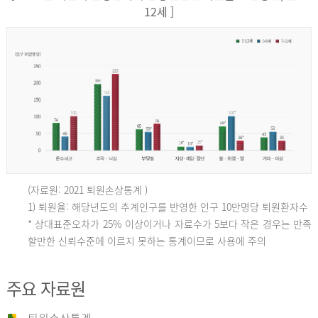
12세 ]
(자료원: 2021 퇴원손상통계 )
인
1) 퇴원율: 해당년도의 추계인구를 반영한 인구 10만명당 퇴원환자수
* 상대표준오차가 25% 이상이거나 자료수가 5보다 작은 경우는 만족
할만한 신뢰수준에 이르지 못하는 통계이므로 사용에 주의
구
주요 자료원
10