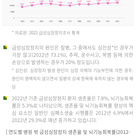
* 자료원: 2022 급성심장정지조사 통계
급성심장정지의 원인은 질병, 그 중에서도 심인성*인 경우가
2012
가장 많고(2022년 73.1%), 추락, 운수사고, 목맴 등에 의한
손상으로 발생하는 경우가 20% 정도입니다.
* 심인성: 심장정지 발생 원인이 심장 자체의 기능부전에 의한 경우,
년
원인이 명백하지 않으면서 질병의 상세 항목에 속하지 않는 경우에 해
당
전
2022년 기준 급성심장정지 환자 생존율은 7.8%, 뇌기능회복
체
률은 5.3%로 나타났으며, 생존율 및 뇌기능회복률 향상의 핵
27,823
심 요소인 일반인 심폐소생술 시행률은 2012년 6.9%에서
건
2022년 29.3%로 매년 증가하고 있습니다.
남
자
[ 연도별 병원 밖 급성심장정지 생존율 및 뇌기능회복률(2012-