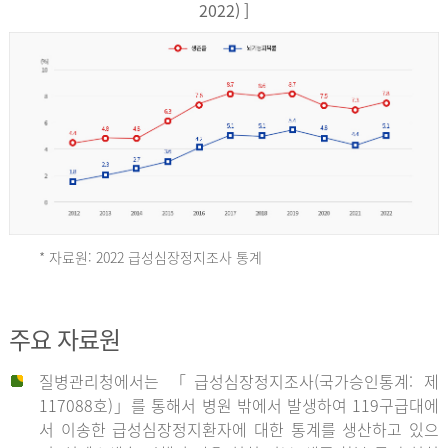
17,851
2022) ]
건
여
자
9,930
건
2013
년
* 자료원: 2022 급성심장정지조사 통계
전
체
2012
주요 자료원
29,356
건
질병관리청에서는 「급성심장정지조사(국가승인통계: 제
남
년
117088호)」를 통해서 병원 밖에서 발생하여 119구급대에
자
서 이송한 급성심장정지환자에 대한 통계를 생산하고 있으
18,992