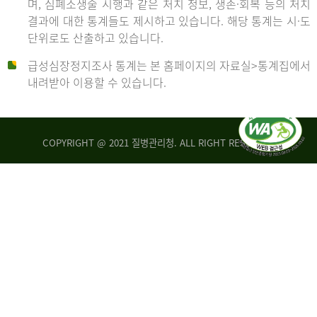
며, 심폐소생술 시행과 같은 처치 정보, 생존·회복 등의 처치
생
건
결과에 대한 통계들도 제시하고 있습니다. 해당 통계는 시·도
존
여
단위로도 산출하고 있습니다.
율
자
4.4%
10,336
급성심장정지조사 통계는 본 홈페이지의 자료실>통계집에서
뇌
건
내려받아 이용할 수 있습니다.
기
능
2014
회
복
COPYRIGHT @ 2021 질병관리청. ALL RIGHT RESERVED
률
년
1.8%
전
2013
체
30,309
건
년
남
자
생
19,271
존