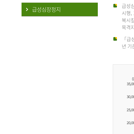
급성심
급성심장정지
시행,
복시킬
목격자
「급성
년 기