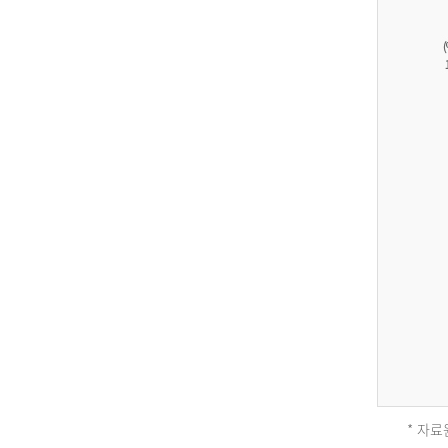
27,823
건
남
자
17,851
건
여
자
9,930
건
2013
년
전
체
* 자료