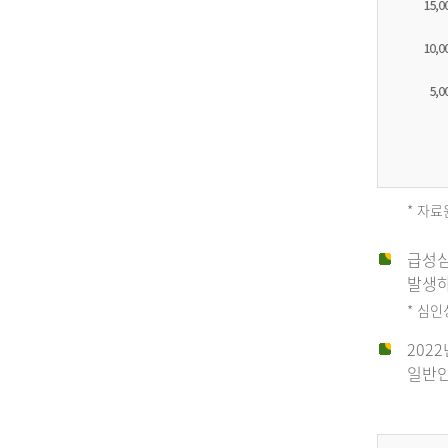
* 자료
급성심
2012
발생하
* 심
202
년
일반인
전
체