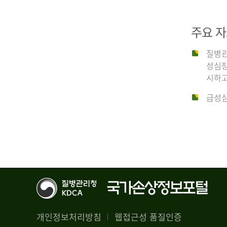
29,356
건
2012
남
주요 
자
18,992
질병관
건
년
성심장
여
시하고
자
생
급성심
10,336
존
건
율
4.4%
2014
뇌
기
능
년
회
복
전
률
체
1.8%
개인정보처리방침
웹접근성 품질인증
30,309