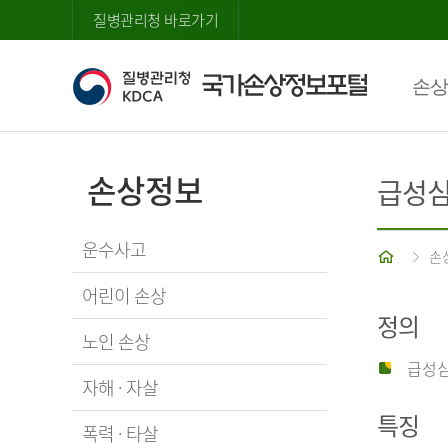
질병관리청 바로가기
손상
손상정보
급성
운수사고
홈
손
어린이 손상
정의
노인 손상
급성심
자해 · 자살
특징
폭력 · 타살