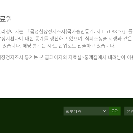
자료원
리청에서는 「급성심장정지조사(국가승인통계: 제117088호)」를 
정지환자에 대한 통계를 생산하고 있으며, 심폐소생술 시행과 같은 처
 있습니다. 해당 통계는 시·도 단위로도 산출하고 있습니다.
장정지조사 통계는 본 홈페이지의 자료실>통계집에서 내려받아 이용
GO