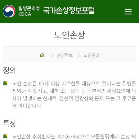
노인손상
홈
손상정보
노인손상
정의
노인 손상은 65세 이상 어르신을 대상으로 일어나는 질병을
제외한 각종 사고, 재해 또는 중독 등 외부적인 위험요인에 의
하여 발생하는 신체적․정신적 건강상의 문제 또는 그 후유증
을 의미합니다.
특징
노인손상 추정환자는 325,639명으로 모든연령에서 손상 퇴