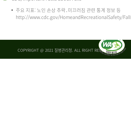
주요 지표: 노인 손상 추락․미끄러짐 관련 통계 정보 등
http://www.cdc.gov/HomeandRecreationalSafety/Fall
COPYRIGHT @ 2021 질병관리청. ALL RIGHT RESERVED