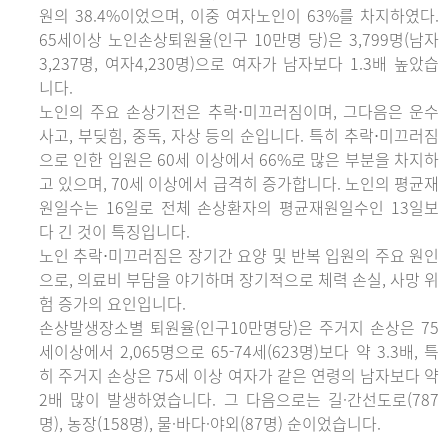
원의 38.4%이었으며, 이중 여자노인이 63%를 차지하였다.
65세이상 노인손상퇴원율(인구 10만명 당)은 3,799명(남자
3,237명, 여자4,230명)으로 여자가 남자보다 1.3배 높았습
니다.
노인의 주요 손상기전은 추락⋅미끄러짐이며, 그다음은 운수
사고, 부딪힘, 중독, 자상 등의 순입니다. 특히 추락⋅미끄러짐
으로 인한 입원은 60세 이상에서 66%로 많은 부분을 차지하
고 있으며, 70세 이상에서 급격히 증가합니다. 노인의 평균재
원일수는 16일로 전체 손상환자의 평균재원일수인 13일보
다 긴 것이 특징입니다.
노인 추락⋅미끄러짐은 장기간 요양 및 반복 입원의 주요 원인
으로, 의료비 부담을 야기하며 장기적으로 체력 손실, 사망 위
험 증가의 요인입니다.
손상발생장소별 퇴원율(인구10만명당)은 주거지 손상은 75
세이상에서 2,065명으로 65-74세(623명)보다 약 3.3배, 특
히 주거지 손상은 75세 이상 여자가 같은 연령의 남자보다 약
2배 많이 발생하였습니다. 그 다음으로는 길·간선도로(787
명), 농장(158명), 물·바다·야외(87명) 순이었습니다.