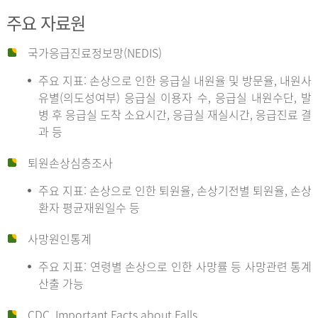
주요 자료원
국가응급진료정보망(NEDIS)
주요 지표: 손상으로 인한 응급실 내원율 및 방문율, 내원사
유별(의도성여부) 응급실 이용자 수, 응급실 내원수단, 발
병 후 응급실 도착 소요시간, 응급실 재실시간, 응급진료 결
과 등
퇴원손상심층조사
주요 지표: 손상으로 인한 퇴원율, 손상기전별 퇴원율, 손상
환자 평균재원일수 등
사망원인통계
주요 지표: 연령별 손상으로 인한 사망률 등 사망관련 통계
산출 가능
CDC, Important Facts about Falls