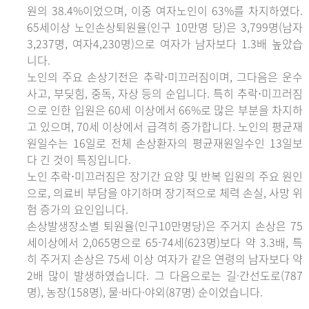
원의 38.4%이었으며, 이중 여자노인이 63%를 차지하였다.
65세이상 노인손상퇴원율(인구 10만명 당)은 3,799명(남자
3,237명, 여자4,230명)으로 여자가 남자보다 1.3배 높았습
니다.
노인의 주요 손상기전은 추락⋅미끄러짐이며, 그다음은 운수
사고, 부딪힘, 중독, 자상 등의 순입니다. 특히 추락⋅미끄러짐
으로 인한 입원은 60세 이상에서 66%로 많은 부분을 차지하
고 있으며, 70세 이상에서 급격히 증가합니다. 노인의 평균재
원일수는 16일로 전체 손상환자의 평균재원일수인 13일보
다 긴 것이 특징입니다.
노인 추락⋅미끄러짐은 장기간 요양 및 반복 입원의 주요 원인
으로, 의료비 부담을 야기하며 장기적으로 체력 손실, 사망 위
험 증가의 요인입니다.
손상발생장소별 퇴원율(인구10만명당)은 주거지 손상은 75
세이상에서 2,065명으로 65-74세(623명)보다 약 3.3배, 특
히 주거지 손상은 75세 이상 여자가 같은 연령의 남자보다 약
2배 많이 발생하였습니다. 그 다음으로는 길·간선도로(787
명), 농장(158명), 물·바다·야외(87명) 순이었습니다.