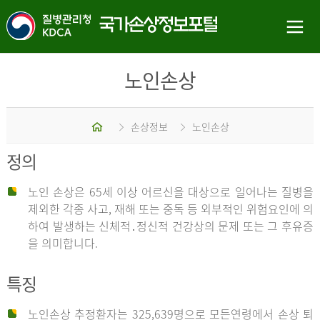
노인손상
홈
손상정보
노인손상
정의
노인 손상은 65세 이상 어르신을 대상으로 일어나는 질병을
제외한 각종 사고, 재해 또는 중독 등 외부적인 위험요인에 의
하여 발생하는 신체적․정신적 건강상의 문제 또는 그 후유증
을 의미합니다.
특징
노인손상 추정환자는 325,639명으로 모든연령에서 손상 퇴