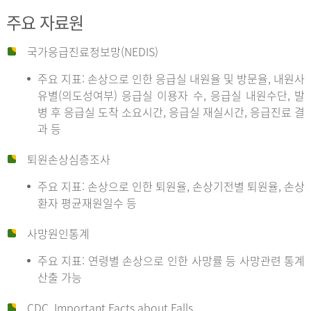
주요 자료원
국가응급진료정보망(NEDIS)
주요 지표: 손상으로 인한 응급실 내원율 및 방문율, 내원사
유별(의도성여부) 응급실 이용자 수, 응급실 내원수단, 발
병 후 응급실 도착 소요시간, 응급실 재실시간, 응급진료 결
과 등
퇴원손상심층조사
주요 지표: 손상으로 인한 퇴원율, 손상기전별 퇴원율, 손상
환자 평균재원일수 등
사망원인통계
주요 지표: 연령별 손상으로 인한 사망률 등 사망관련 통계
산출 가능
CDC, Important Facts about Falls