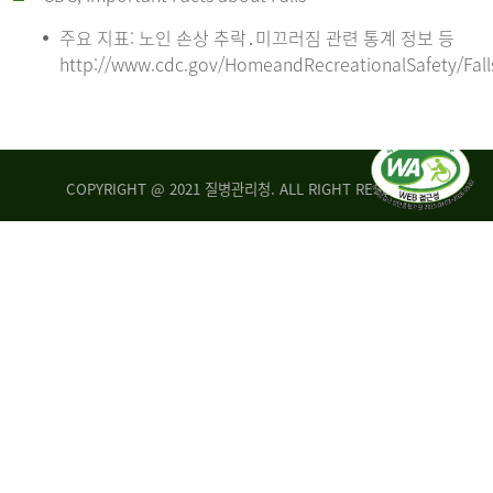
주요 지표: 노인 손상 추락․미끄러짐 관련 통계 정보 등
http://www.cdc.gov/HomeandRecreationalSafety/Fall
COPYRIGHT @ 2021 질병관리청. ALL RIGHT RESERVED