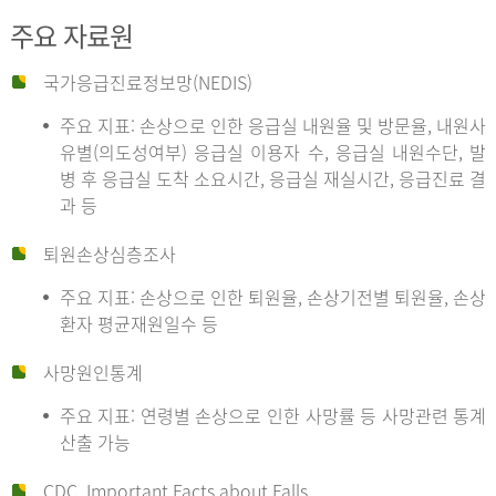
주요 자료원
국가응급진료정보망(NEDIS)
주요 지표: 손상으로 인한 응급실 내원율 및 방문율, 내원사
유별(의도성여부) 응급실 이용자 수, 응급실 내원수단, 발
병 후 응급실 도착 소요시간, 응급실 재실시간, 응급진료 결
과 등
퇴원손상심층조사
주요 지표: 손상으로 인한 퇴원율, 손상기전별 퇴원율, 손상
환자 평균재원일수 등
사망원인통계
주요 지표: 연령별 손상으로 인한 사망률 등 사망관련 통계
산출 가능
CDC, Important Facts about Falls