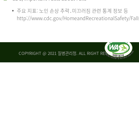
주요 지표: 노인 손상 추락․미끄러짐 관련 통계 정보 등
http://www.cdc.gov/HomeandRecreationalSafety/Fall
COPYRIGHT @ 2021 질병관리청. ALL RIGHT RESERVED