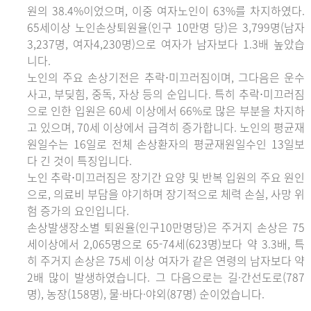
원의 38.4%이었으며, 이중 여자노인이 63%를 차지하였다.
65세이상 노인손상퇴원율(인구 10만명 당)은 3,799명(남자
3,237명, 여자4,230명)으로 여자가 남자보다 1.3배 높았습
니다.
노인의 주요 손상기전은 추락⋅미끄러짐이며, 그다음은 운수
사고, 부딪힘, 중독, 자상 등의 순입니다. 특히 추락⋅미끄러짐
으로 인한 입원은 60세 이상에서 66%로 많은 부분을 차지하
고 있으며, 70세 이상에서 급격히 증가합니다. 노인의 평균재
원일수는 16일로 전체 손상환자의 평균재원일수인 13일보
다 긴 것이 특징입니다.
노인 추락⋅미끄러짐은 장기간 요양 및 반복 입원의 주요 원인
으로, 의료비 부담을 야기하며 장기적으로 체력 손실, 사망 위
험 증가의 요인입니다.
손상발생장소별 퇴원율(인구10만명당)은 주거지 손상은 75
세이상에서 2,065명으로 65-74세(623명)보다 약 3.3배, 특
히 주거지 손상은 75세 이상 여자가 같은 연령의 남자보다 약
2배 많이 발생하였습니다. 그 다음으로는 길·간선도로(787
명), 농장(158명), 물·바다·야외(87명) 순이었습니다.