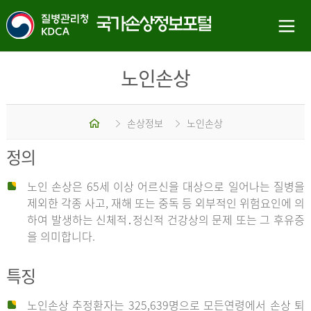
노인손상
홈
손상정보
노인손상
정의
노인 손상은 65세 이상 어르신을 대상으로 일어나는 질병을
제외한 각종 사고, 재해 또는 중독 등 외부적인 위험요인에 의
하여 발생하는 신체적․정신적 건강상의 문제 또는 그 후유증
을 의미합니다.
특징
노인손상 추정환자는 325,639명으로 모든연령에서 손상 퇴