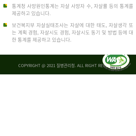
통계청 사망원인통계는 자살 사망자 수, 자살률 등의 통계를
형
제공하고 있습니다.
('19)
보건복지부 자살실태조사는 자살에 대한 태도, 자살생각 또
및
는 계획 경험, 자살시도 경험, 자살시도 동기 및 방법 등에 대
4.6
한 통계를 제공하고 있습니다.
이
원
COPYRIGHT @ 2021 질병관리청. ALL RIGHT RESERVED
탈
인
리
통
아
계