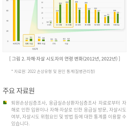
키
예
('19)
[ 그림 2. 자해·자살 시도자의 연령 변화(2012년, 2022년) ]
4.4
* 자료원: 2022 손상유형 및 원인 통계(질병관리청)
손
그
주요 자료원
상
리
퇴원손상심층조사, 응급실손상환자심층조사 자료로부터 자
해로 인한 입원이나 자해·자살로 인한 응급실 방문, 자살시도
유
여부, 자살시도 위험요인 및 방법 등에 대한 통계를 이용할 수
스
있습니다.