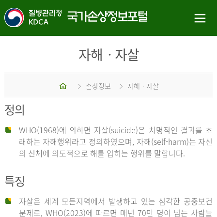
자해ㆍ자살
홈
손상정보
자해ㆍ자살
정의
WHO(1968)에 의하면 자살(suicide)은 치명적인 결과를 초
래하는 자해행위라고 정의하였으며, 자해(self-harm)는 자신
의 신체에 의도적으로 해를 입히는 행위를 말합니다.
특징
자살은 세계 모든지역에서 발생하고 있는 심각한 공중보건
문제로, WHO(2023)에 따르면 매년 70만 명이 넘는 사람들