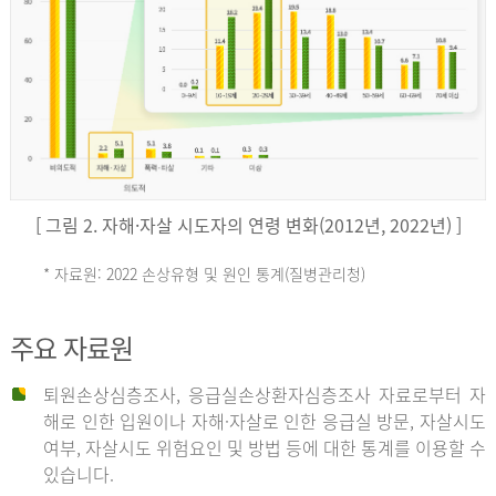
키
예
('19)
[ 그림 2. 자해·자살 시도자의 연령 변화(2012년, 2022년) ]
4.4
* 자료원: 2022 손상유형 및 원인 통계(질병관리청)
손
그
주요 자료원
상
리
퇴원손상심층조사, 응급실손상환자심층조사 자료로부터 자
해로 인한 입원이나 자해·자살로 인한 응급실 방문, 자살시도
유
여부, 자살시도 위험요인 및 방법 등에 대한 통계를 이용할 수
스
있습니다.