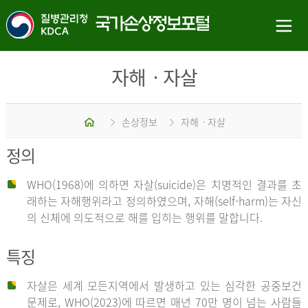
자해ㆍ자살
홈
손상정보
자해ㆍ자살
정의
WHO(1968)에 의하면 자살(suicide)은 치명적인 결과를 초
래하는 자해행위라고 정의하였으며, 자해(self-harm)는 자신
의 신체에 의도적으로 해를 입히는 행위를 말합니다.
특징
자살은 세계 모든지역에서 발생하고 있는 심각한 공중보건
문제로, WHO(2023)에 따르면 매년 70만 명이 넘는 사람들