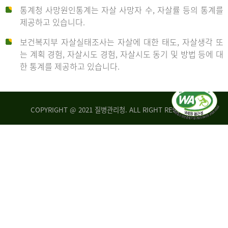
통계청 사망원인통계는 자살 사망자 수, 자살률 등의 통계를
형
제공하고 있습니다.
('19)
보건복지부 자살실태조사는 자살에 대한 태도, 자살생각 또
및
는 계획 경험, 자살시도 경험, 자살시도 동기 및 방법 등에 대
4.6
한 통계를 제공하고 있습니다.
이
원
COPYRIGHT @ 2021 질병관리청. ALL RIGHT RESERVED
탈
인
리
통
아
계