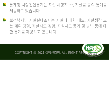
통계청 사망원인통계는 자살 사망자 수, 자살률 등의 통계를
형
제공하고 있습니다.
('19)
보건복지부 자살실태조사는 자살에 대한 태도, 자살생각 또
및
는 계획 경험, 자살시도 경험, 자살시도 동기 및 방법 등에 대
4.6
한 통계를 제공하고 있습니다.
이
원
COPYRIGHT @ 2021 질병관리청. ALL RIGHT RESERVED
탈
인
리
통
아
계