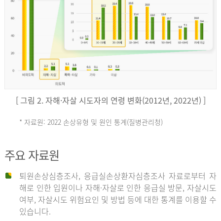
키
예
('19)
[ 그림 2. 자해·자살 시도자의 연령 변화(2012년, 2022년) ]
4.4
* 자료원: 2022 손상유형 및 원인 통계(질병관리청)
손
그
주요 자료원
상
리
퇴원손상심층조사, 응급실손상환자심층조사 자료로부터 자
해로 인한 입원이나 자해·자살로 인한 응급실 방문, 자살시도
유
여부, 자살시도 위험요인 및 방법 등에 대한 통계를 이용할 수
스
있습니다.