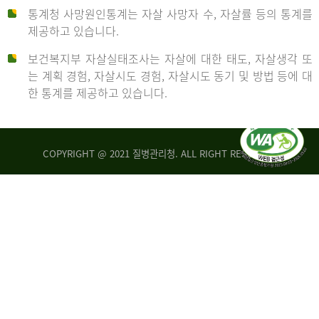
통계청 사망원인통계는 자살 사망자 수, 자살률 등의 통계를
형
제공하고 있습니다.
('19)
보건복지부 자살실태조사는 자살에 대한 태도, 자살생각 또
및
는 계획 경험, 자살시도 경험, 자살시도 동기 및 방법 등에 대
4.6
한 통계를 제공하고 있습니다.
이
원
COPYRIGHT @ 2021 질병관리청. ALL RIGHT RESERVED
탈
인
리
통
아
계