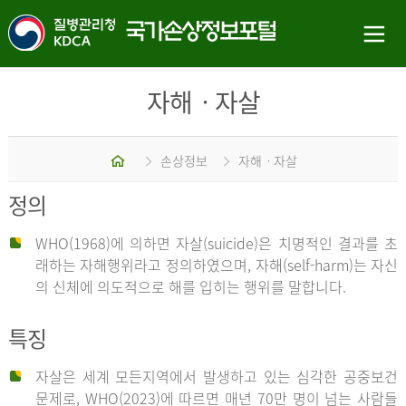
자해ㆍ자살
홈
손상정보
자해ㆍ자살
정의
WHO(1968)에 의하면 자살(suicide)은 치명적인 결과를 초
래하는 자해행위라고 정의하였으며, 자해(self-harm)는 자신
의 신체에 의도적으로 해를 입히는 행위를 말합니다.
특징
자살은 세계 모든지역에서 발생하고 있는 심각한 공중보건
문제로, WHO(2023)에 따르면 매년 70만 명이 넘는 사람들