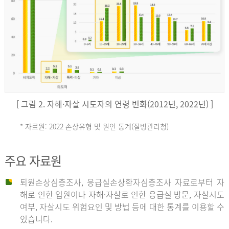
키
예
('19)
[ 그림 2. 자해·자살 시도자의 연령 변화(2012년, 2022년) ]
4.4
* 자료원: 2022 손상유형 및 원인 통계(질병관리청)
손
그
주요 자료원
상
리
퇴원손상심층조사, 응급실손상환자심층조사 자료로부터 자
해로 인한 입원이나 자해·자살로 인한 응급실 방문, 자살시도
유
여부, 자살시도 위험요인 및 방법 등에 대한 통계를 이용할 수
스
있습니다.