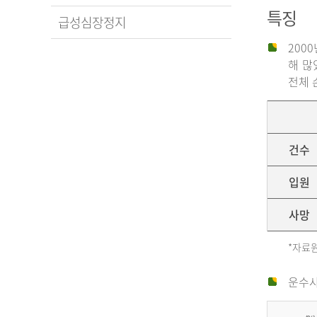
특징
급성심장정지
200
해 많
전체 
건수
입원
사망
*자료원
운수사