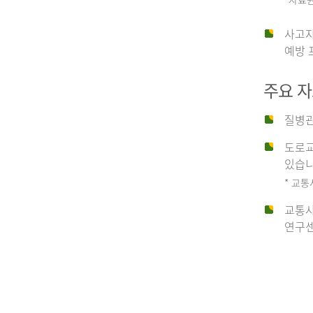
운
사고자
예방 
수
주요 
사
질병관
도로교
고
있습니
* 교통
교통사
종
연구센
류