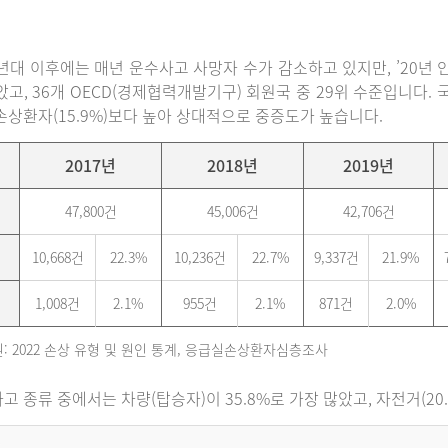
0년대 이후에는 매년 운수사고 사망자 수가 감소하고 있지만, ’20년 인구
았고, 36개 OECD(경제협력개발기구) 회원국 중 29위 수준입니다
손상환자(15.9%)보다 높아 상대적으로 중증도가 높습니다.
2017년
2018년
2019년
47,800건
45,006건
42,706건
10,668건
22.3%
10,236건
22.7%
9,337건
21.9%
1,008건
2.1%
955건
2.1%
871건
2.0%
: 2022 손상 유형 및 원인 통계, 응급실손상환자심층조사
고 종류 중에서는 차량(탑승자)이 35.8%로 가장 많았고, 자전거(20.6%