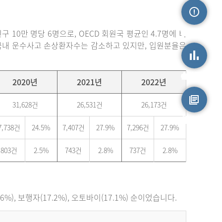
손상정보
 10만 명당 6명으로, OECD 회원국 평균인 4.7명에 비
. 국내 운수사고 손상환자수는 감소하고 있지만, 입원분율은
손상통계
2020년
2021년
2022년
31,628건
26,531건
26,173건
원시자료
7,738건
24.5%
7,407건
27.9%
7,296건
27.9%
803건
2.5%
743건
2.8%
737건
2.8%
), 보행자(17.2%), 오토바이(17.1%) 순이었습니다.