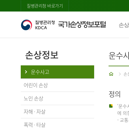
질병관리청 바로가기
손상
손상정보
운수
운수사고
홈
손
어린이 손상
정의
노인 손상
‘운수
자해 · 자살
에 의
- 교
폭력 · 타살