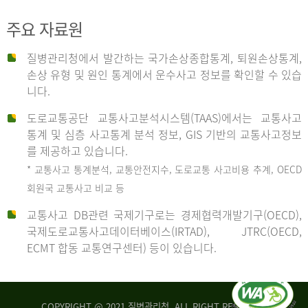
주요 자료원
사
질병관리청에서 발간하는 국가손상종합통계, 퇴원손상통계,
손상 유형 및 원인 통계에서 운수사고 정보를 확인할 수 있습
고
니다.
도로교통공단 교통사고분석시스템(TAAS)에서는 교통사고
종
통계 및 심층 사고통계 분석 정보, GIS 기반의 교통사고정보
를 제공하고 있습니다.
* 교통사고 통계분석, 교통안전지수, 도로교통 사고비용 추계, OECD
류
회원국 교통사고 비교 등
교통사고 DB관련 국제기구로는 경제협력개발기구(OECD),
국제도로교통사고데이터베이스(IRTAD), JTRC(OECD,
중
ECMT 합동 교통연구센터) 등이 있습니다.
차
COPYRIGHT @ 2021 질병관리청. ALL RIGHT RESERVED