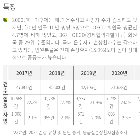
특징
2000년대 이후에는 매년 운수사고 사망자 수가 감소하고 있
지만, ’20년 인구 10만 명당 6명으로, OECD 회원국 평균인
4.7명에 비해 많았고, 36개 OECD(경제협력개발기구) 회원
국 중 29위 수준입니다. 국내 운수사고 손상환자수는 감소하
고 있지만, 입원분율은 전체 손상환자(15.9%)보다 높아 상대
적으로 중증도가 높습니다.
2017년
2018년
2019년
2020년
건
47,800건
45,006건
42,706건
31,628건
수
입
10,668
10,236
9,337
7,738
7
22.3%
22.7%
21.9%
24.5%
원
건
건
건
건
사
1,008
871
803
2.1%
955건
2.1%
2.0%
2.5%
망
건
건
건
*자료원: 2022 손상 유형 및 원인 통계, 응급실손상환자심층조사