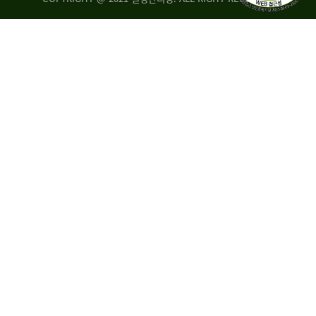
량
·
탑
승
자
35.8%