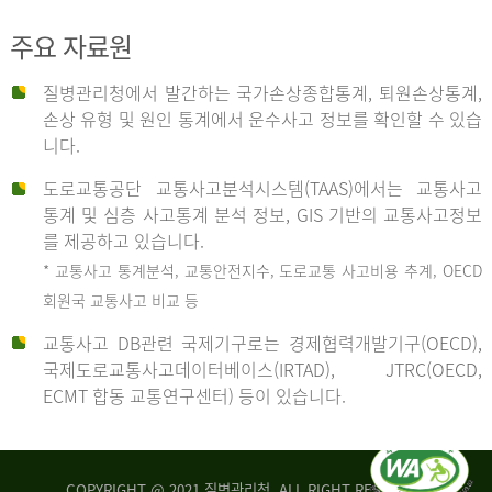
주요 자료원
사
질병관리청에서 발간하는 국가손상종합통계, 퇴원손상통계,
손상 유형 및 원인 통계에서 운수사고 정보를 확인할 수 있습
고
니다.
도로교통공단 교통사고분석시스템(TAAS)에서는 교통사고
종
통계 및 심층 사고통계 분석 정보, GIS 기반의 교통사고정보
를 제공하고 있습니다.
* 교통사고 통계분석, 교통안전지수, 도로교통 사고비용 추계, OECD
류
회원국 교통사고 비교 등
교통사고 DB관련 국제기구로는 경제협력개발기구(OECD),
국제도로교통사고데이터베이스(IRTAD), JTRC(OECD,
중
ECMT 합동 교통연구센터) 등이 있습니다.
차
COPYRIGHT @ 2021 질병관리청. ALL RIGHT RESERVED