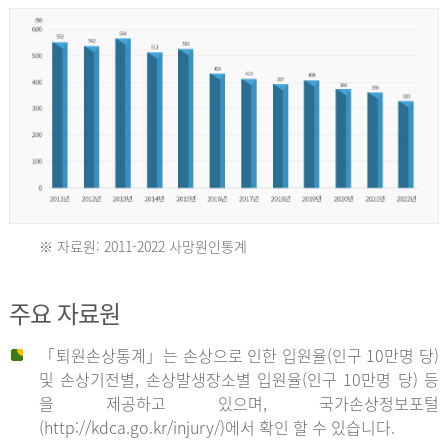
년
환
자
수
30,736
명
2012
※ 자료원: 2011-2022 사망원인통계
2011
년
주요 자료원
년
환
「퇴원손상통계」는 손상으로 인한 입원율(인구 10만명 당)
자
및 손상기전별, 손상발생장소별 입원율(인구 10만명 당) 등
사
수
을 제공하고 있으며, 국가손상정보포털
망
27,203
(http://kdca.go.kr/injury/)에서 확인 할 수 있습니다.
자
명