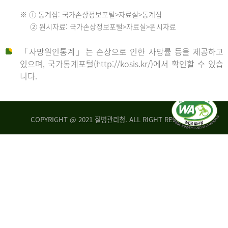
수
※ ① 통계집: 국가손상정보포털>자료실>통계집
552
2013
② 원시자료: 국가손상정보포털>자료실>원시자료
명
2012
「사망원인통계」는 손상으로 인한 사망률 등을 제공하고
년
있으며, 국가통계포털(http://kosis.kr/)에서 확인할 수 있습
니다.
환
년
자
수
사
COPYRIGHT @ 2021 질병관리청. ALL RIGHT RESERVED
26,123
망
명
자
수
2014
542
명
년
2013
환