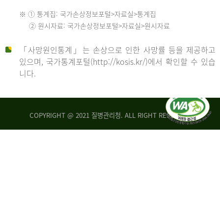
수
※ ① 통계집: 국가손상정보포털>자료실>통계집
552
2013
② 원시자료: 국가손상정보포털>자료실>원시자료
명
2012
「사망원인통계」는 손상으로 인한 사망률 등을 제공하고
년
있으며, 국가통계포털(http://kosis.kr/)에서 확인할 수 있습
니다.
환
년
자
수
사
COPYRIGHT @ 2021 질병관리청. ALL RIGHT RESERVED
26,123
망
명
자
수
2014
542
명
년
2013
환