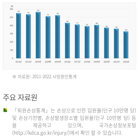
년
환
자
수
30,736
명
2012
※ 자료원: 2011-2022 사망원인통계
2011
년
주요 자료원
년
환
「퇴원손상통계」는 손상으로 인한 입원율(인구 10만명 당)
자
및 손상기전별, 손상발생장소별 입원율(인구 10만명 당) 등
사
수
을 제공하고 있으며, 국가손상정보포털
망
27,203
(http://kdca.go.kr/injury/)에서 확인 할 수 있습니다.
자
명