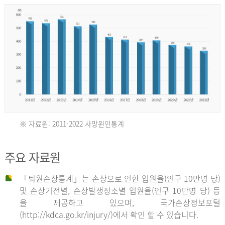
년
환
자
수
30,736
명
2012
※ 자료원: 2011-2022 사망원인통계
2011
년
주요 자료원
년
환
「퇴원손상통계」는 손상으로 인한 입원율(인구 10만명 당)
자
및 손상기전별, 손상발생장소별 입원율(인구 10만명 당) 등
사
수
을 제공하고 있으며, 국가손상정보포털
망
27,203
(http://kdca.go.kr/injury/)에서 확인 할 수 있습니다.
자
명