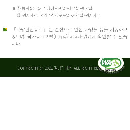
수
※ ① 통계집: 국가손상정보포털>자료실>통계집
552
2013
② 원시자료: 국가손상정보포털>자료실>원시자료
명
2012
「사망원인통계」는 손상으로 인한 사망률 등을 제공하고
년
있으며, 국가통계포털(http://kosis.kr/)에서 확인할 수 있습
니다.
환
년
자
수
사
COPYRIGHT @ 2021 질병관리청. ALL RIGHT RESERVED
26,123
망
명
자
수
2014
542
명
년
2013
환