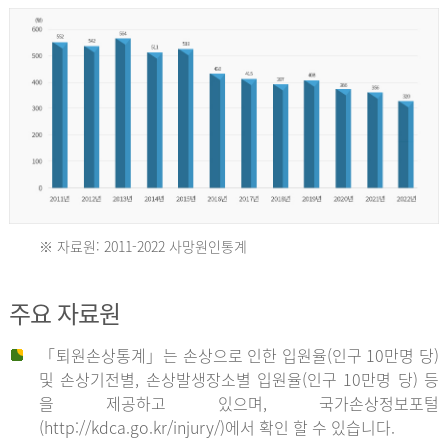
년
환
자
수
30,736
명
2012
※ 자료원: 2011-2022 사망원인통계
2011
년
주요 자료원
년
환
「퇴원손상통계」는 손상으로 인한 입원율(인구 10만명 당)
자
및 손상기전별, 손상발생장소별 입원율(인구 10만명 당) 등
사
수
을 제공하고 있으며, 국가손상정보포털
망
27,203
(http://kdca.go.kr/injury/)에서 확인 할 수 있습니다.
자
명