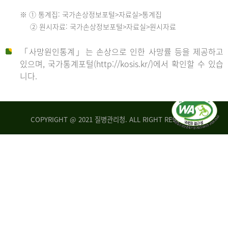
수
※ ① 통계집: 국가손상정보포털>자료실>통계집
552
2013
② 원시자료: 국가손상정보포털>자료실>원시자료
명
2012
「사망원인통계」는 손상으로 인한 사망률 등을 제공하고
년
있으며, 국가통계포털(http://kosis.kr/)에서 확인할 수 있습
니다.
환
년
자
수
사
COPYRIGHT @ 2021 질병관리청. ALL RIGHT RESERVED
26,123
망
명
자
수
2014
542
명
년
2013
환