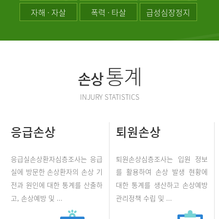
자해 · 자살
폭력 · 타살
급성심장정지
통계
손상
INJURY STATISTICS
응급손상
퇴원손상
응급실손상환자심층조사는 응급
퇴원손상심층조사는 입원 정보
실에 방문한 손상환자의 손상 기
를 활용하여 손상 발생 현황에
전과 원인에 대한 통계를 산출하
대한 통계를 생산하고 손상예방
고, 손상예방 및 ...
관리정책 수립 및 ...