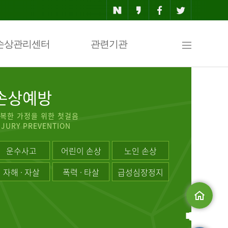
사
손상관리센터
관련기관
이
손상예방
복한 가정을 위한 첫걸음
NJURY PREVENTION
트
운수사고
어린이 손상
노인 손상
자해 · 자살
폭력 · 타살
급성심장정지
맵
메인으로