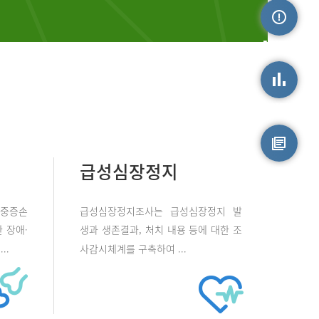
손상정보
손상통계
급성심장정지
원시자료
 중증손
급성심장정지조사는 급성심장정지 발
 장애·
생과 생존결과, 처치 내용 등에 대한 조
..
사감시체계를 구축하여 ...