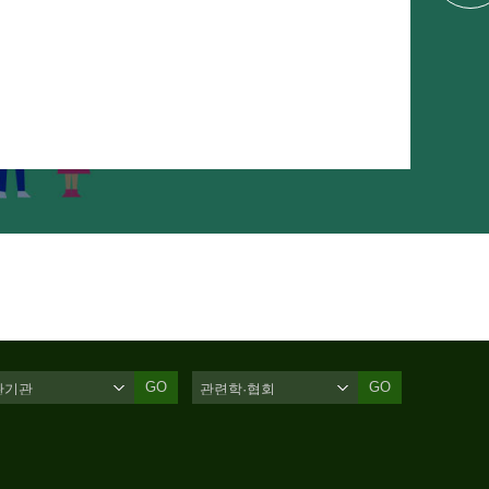
GO
GO