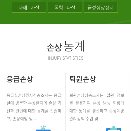
자해 · 자살
폭력 · 타살
급성심장정지
통계
손상
INJURY STATISTICS
응급손상
퇴원손상
응급실손상환자심층조사는 응급
퇴원손상심층조사는 입원 정보
실에 방문한 손상환자의 손상 기
를 활용하여 손상 발생 현황에
전과 원인에 대한 통계를 산출하
대한 통계를 생산하고 손상예방
고, 손상예방 및 ...
관리정책 수립 및 ...