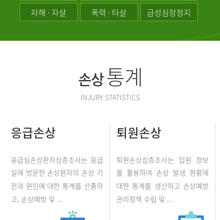
자해 · 자살
폭력 · 타살
급성심장정지
통계
손상
INJURY STATISTICS
응급손상
퇴원손상
응급실손상환자심층조사는 응급
퇴원손상심층조사는 입원 정보
실에 방문한 손상환자의 손상 기
를 활용하여 손상 발생 현황에
전과 원인에 대한 통계를 산출하
대한 통계를 생산하고 손상예방
고, 손상예방 및 ...
관리정책 수립 및 ...