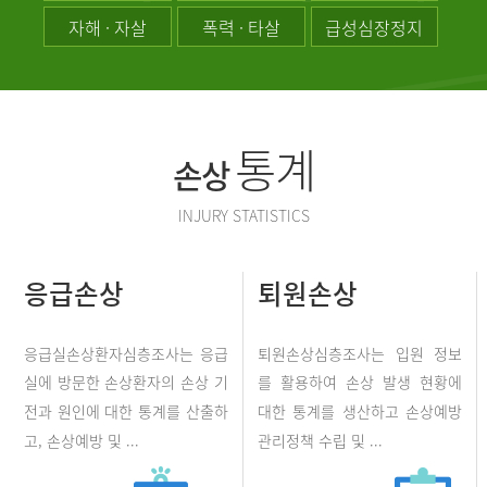
자해 · 자살
폭력 · 타살
급성심장정지
통계
손상
INJURY STATISTICS
응급손상
퇴원손상
응급실손상환자심층조사는 응급
퇴원손상심층조사는 입원 정보
실에 방문한 손상환자의 손상 기
를 활용하여 손상 발생 현황에
전과 원인에 대한 통계를 산출하
대한 통계를 생산하고 손상예방
고, 손상예방 및 ...
관리정책 수립 및 ...