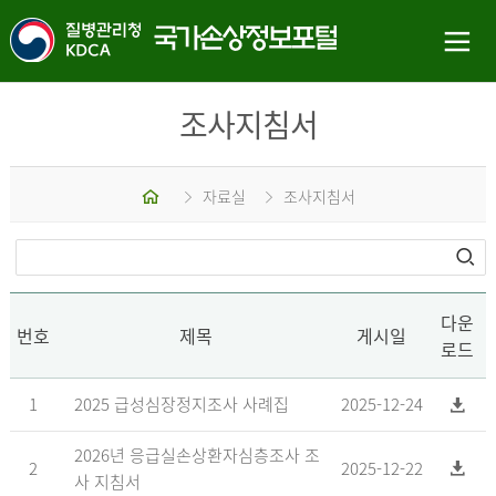
조사지침서
홈
자료실
조사지침서
다운
번호
제목
게시일
로드
1
2025 급성심장정지조사 사례집
2025-12-24
2026년 응급실손상환자심층조사 조
2
2025-12-22
사 지침서