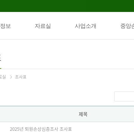
정보
자료실
사업소개
중앙
표
료실
조사표
제목
2025년 퇴원손상심층조사 조사표