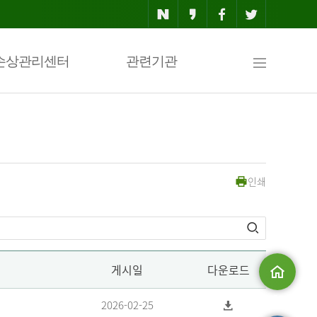
사
손상관리센터
관련기관
이
인쇄
트
맵
게시일
다운로드
메인으로
2026-02-25