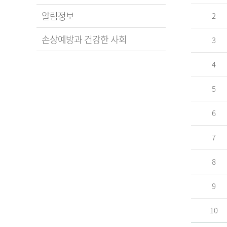
알림정보
2
손상예방과 건강한 사회
3
4
5
6
7
8
9
10