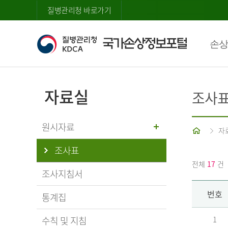
질병관리청 바로가기
손상
자료실
조사
원시자료
홈
자
조사표
전체
17
건
조사지침서
번호
통계집
수칙 및 지침
1